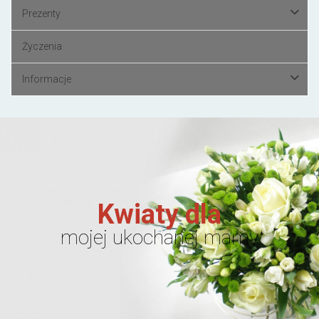
Prezenty
Życzenia
Informacje
Kwiaty dla
mojej ukochanej mamy