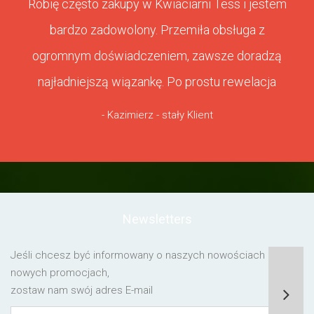
Robię często zakupy w Kwiaciarni Tess i jestem
bardzo zadowolony. Przemiła obsługa z
ogromnym doświadczeniem, zawsze doradzą
najładniejszą wiązankę. Po prostu rewelacja
- Kazimierz - stały Klient
Newsletters
Jeśli chcesz być informowany o naszych nowościach lub o
nowych promocjach,
zostaw nam swój adres E-mail