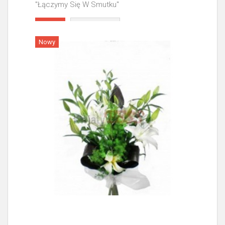
"Łączymy Się W Smutku"
Więcej
Nowy