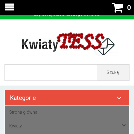
Nasza strona korzysta z cookies - czyli tzw ciastek w celu
0
prawidłowego działania. Zaakceptuj przyjmowanie cookies
aby korzystać z naszego serwisu.
Szukaj
Kategorie
Strona główna
Kwiaty