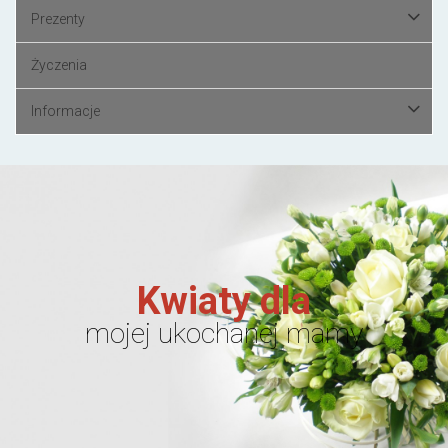
Prezenty
Życzenia
Informacje
Kwiaty dla
mojej ukochanej mamy