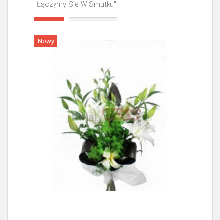
"Łączymy Się W Smutku"
Więcej
Nowy