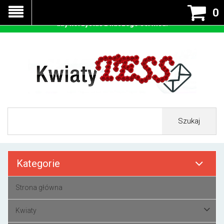
Nasza strona korzysta z cookies - czyli tzw ciastek w celu
0
prawidłowego działania. Zaakceptuj przyjmowanie cookies
aby korzystać z naszego serwisu.
Szukaj
Kategorie
Strona główna
Kwiaty