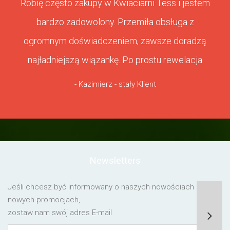
Robię często zakupy w Kwiaciarni Tess i jestem
bardzo zadowolony. Przemiła obsługa z
ogromnym doświadczeniem, zawsze doradzą
najładniejszą wiązankę. Po prostu rewelacja
- Kazimierz - stały Klient
Newsletters
Jeśli chcesz być informowany o naszych nowościach lub o
nowych promocjach,
zostaw nam swój adres E-mail