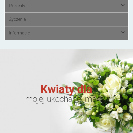
Prezenty
Życzenia
Informacje
Kwiaty dla
mojej ukochanej mamy