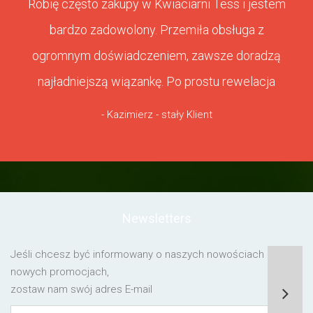
Robię często zakupy w Kwiaciarni Tess i jestem
bardzo zadowolony. Przemiła obsługa z
ogromnym doświadczeniem, zawsze doradzą
najładniejszą wiązankę. Po prostu rewelacja
- Kazimierz - stały Klient
Newsletters
Jeśli chcesz być informowany o naszych nowościach lub o
nowych promocjach,
zostaw nam swój adres E-mail