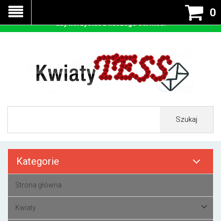
Nasza strona korzysta z cookies - czyli tzw ciastek w celu
0
prawidłowego działania. Zaakceptuj przyjmowanie cookies
aby korzystać z naszego serwisu.
Szukaj
Kategorie
Strona główna
Kwiaty