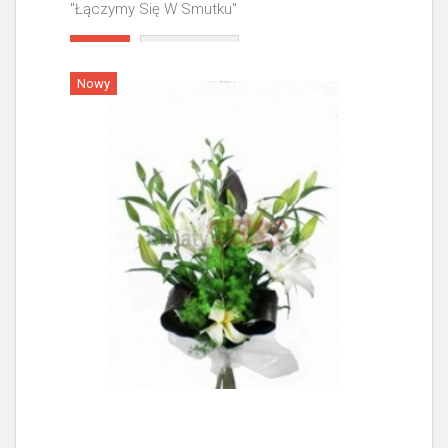
"Łączymy Się W Smutku"
Więcej
Nowy