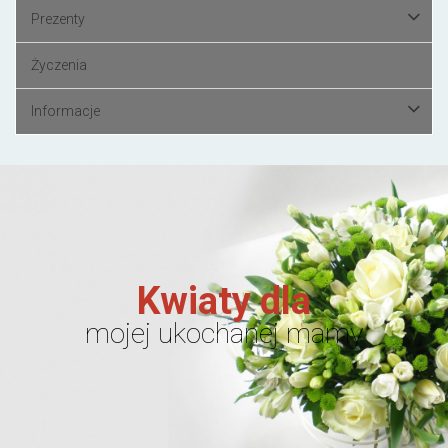
Prezenty
Życzenia
Informacje
Kwiaty dla
mojej ukochanej mamy