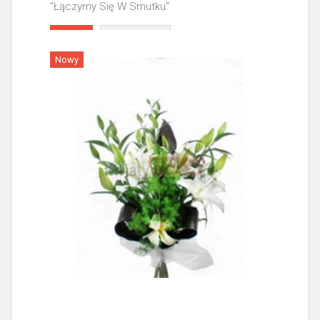
"Łączymy Się W Smutku"
Więcej
Nowy