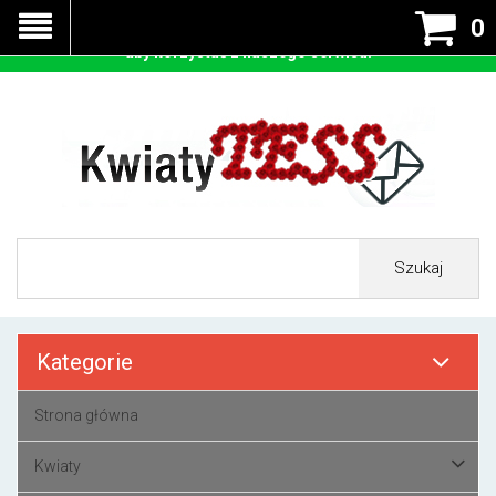
Nasza strona korzysta z cookies - czyli tzw ciastek w celu
0
prawidłowego działania. Zaakceptuj przyjmowanie cookies
aby korzystać z naszego serwisu.
Szukaj
Kategorie
Strona główna
Kwiaty