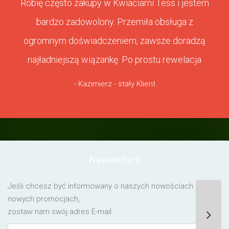
Robię często zakupy w Kwiaciarni Tess i jestem
bardzo zadowolony. Przemiła obsługa z
ogromnym doświadczeniem, zawsze doradzą
najładniejszą wiązankę. Po prostu rewelacja
- Kazimierz - stały Klient
Newsletters
Jeśli chcesz być informowany o naszych nowościach lub o
nowych promocjach,
zostaw nam swój adres E-mail