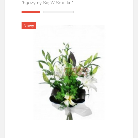
"Łączymy Się W Smutku"
Więcej
Nowy