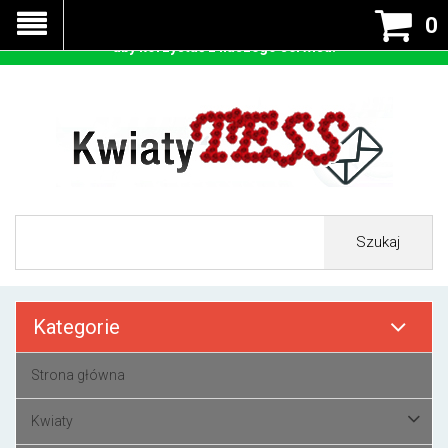
Nasza strona korzysta z cookies - czyli tzw ciastek w celu
0
prawidłowego działania. Zaakceptuj przyjmowanie cookies
aby korzystać z naszego serwisu.
Szukaj
Kategorie
Strona główna
Kwiaty