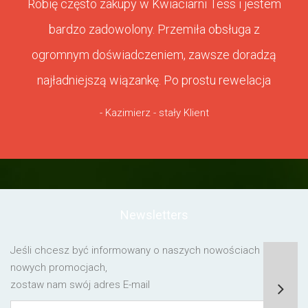
Robię często zakupy w Kwiaciarni Tess i jestem
bardzo zadowolony. Przemiła obsługa z
ogromnym doświadczeniem, zawsze doradzą
najładniejszą wiązankę. Po prostu rewelacja
- Kazimierz - stały Klient
Newsletters
Jeśli chcesz być informowany o naszych nowościach lub o
nowych promocjach,
zostaw nam swój adres E-mail