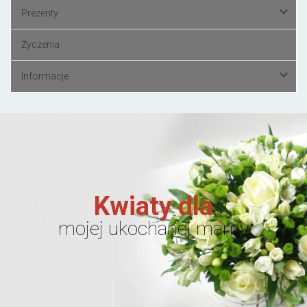
Prezenty
Życzenia
Informacje
Kwiaty dla
mojej ukochanej mamy