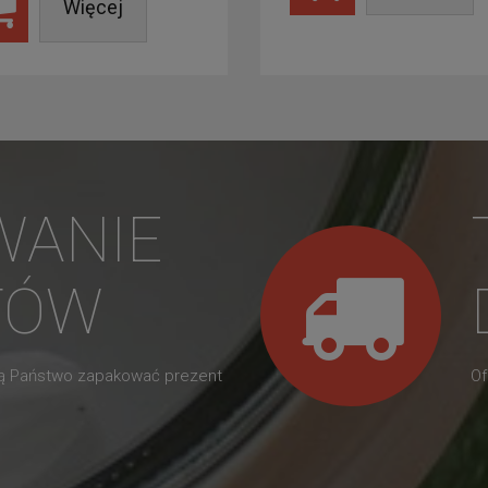
Więcej
WANIE
TÓW
gą Państwo zapakować prezent
Of