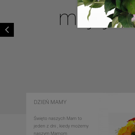
mojej u
DZIEŃ MAMY
Święto naszych Mam to
jeden z dni , kiedy możemy
naszym Mamom