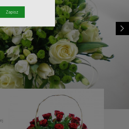
y
Zapisz
ej