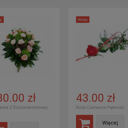
y
Nowy
80.00 zł
43.00 zł
anka Z Różowokremowej
Róża Czerwona Piękność
Więcej