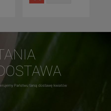
TANIA
DOSTAWA
erujemy Państwu tanią dostawę kwiatów