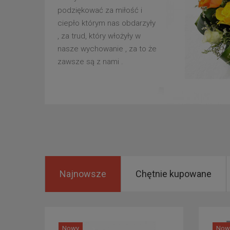
podziękować za miłość i
ciepło którym nas obdarzyły
, za trud, który włożyły w
nasze wychowanie , za to że
zawsze są z nami .
Najnowsze
Chętnie kupowane
Nowy
Now