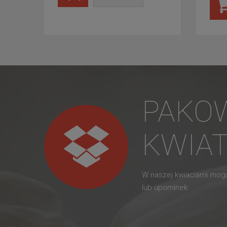
PAKO
KWIA
W naszej kwiaciarni mo
lub upominek.