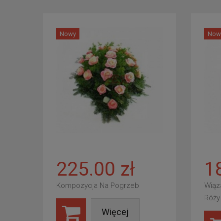
Nowy
Now
225.00 zł
1
Kompozycja Na Pogrzeb
Wiąz
Róży
Więcej