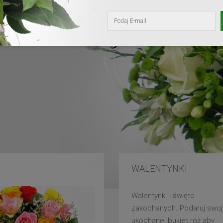
kochanej mam
WALENTYNKI
Walentynki - święto
zakochanych. Podaruj swoj
ukochanej bukiet róż aby