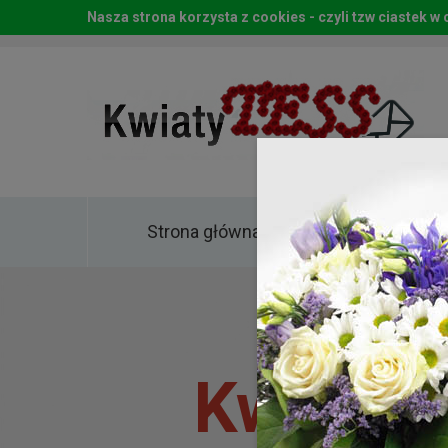
Nasza strona korzysta z cookies - czyli tzw ciastek 
Strona główna
Kwia
Kwiaty 