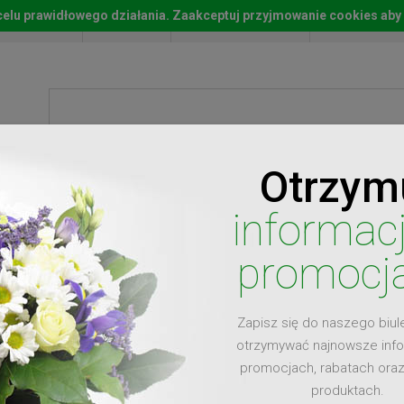
w celu prawidłowego działania. Zaakceptuj przyjmowanie cookies aby
Start
Moje konto
Lista życz
Otrzym
ty
Prezenty
Ży
informac
promocj
Zapisz się do naszego biul
dla
otrzymywać najnowsze inf
promocjach, rabatach ora
produktach.