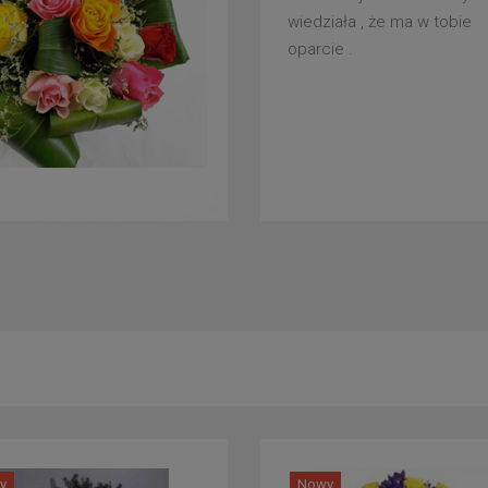
wiedziała , że ma w tobie
oparcie .
y
Nowy