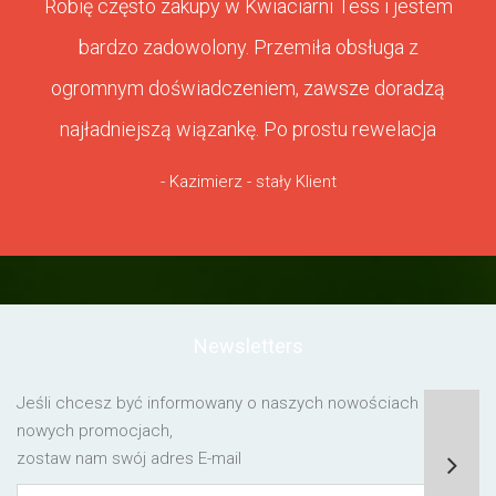
Robię często zakupy w Kwiaciarni Tess i jestem
bardzo zadowolony. Przemiła obsługa z
ogromnym doświadczeniem, zawsze doradzą
najładniejszą wiązankę. Po prostu rewelacja
- Kazimierz - stały Klient
Newsletters
Jeśli chcesz być informowany o naszych nowościach lub o
nowych promocjach,
zostaw nam swój adres E-mail