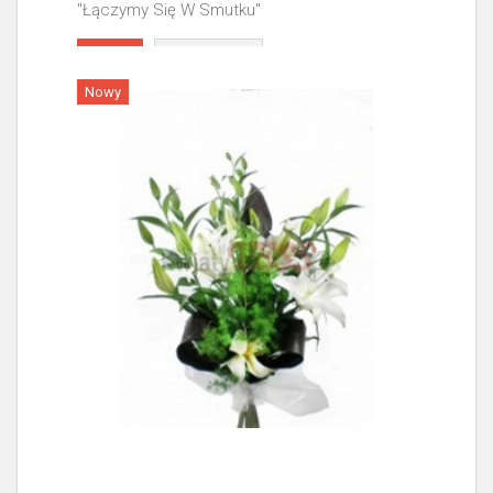
"Łączymy Się W Smutku"
Więcej
Nowy