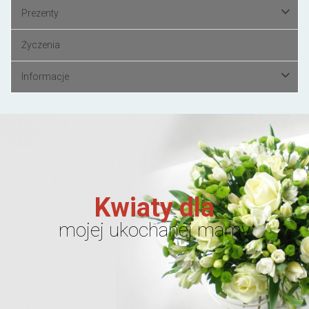
Prezenty
Życzenia
Informacje
Kwiaty dla
mojej ukochanej mamy