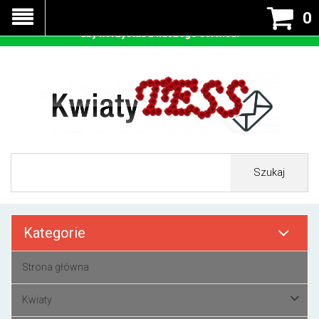
Nasza strona korzysta z cookies - czyli tzw ciastek w celu
0
prawidłowego działania. Zaakceptuj przyjmowanie cookies
aby korzystać z naszego serwisu.
Szukaj
Kategorie
Strona główna
Kwiaty