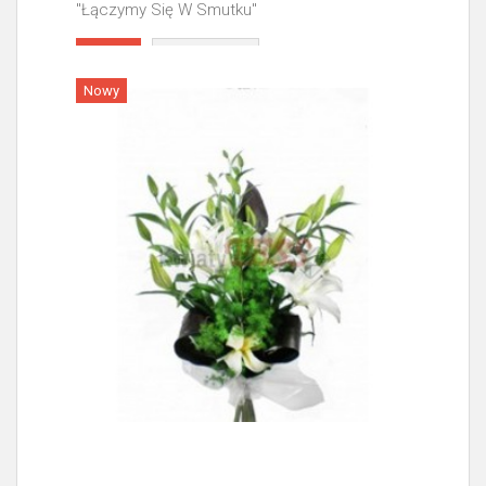
"Łączymy Się W Smutku"
Więcej
Nowy