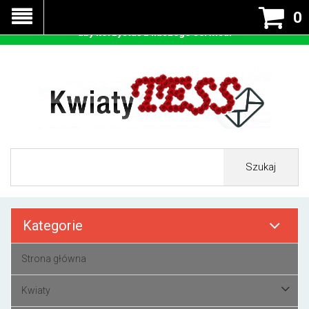
Nasza strona korzysta z cookies - czyli tzw ciastek w celu
0
prawidłowego działania. Zaakceptuj przyjmowanie cookies
aby korzystać z naszego serwisu.
Szukaj
Kategorie
Strona główna
Kwiaty