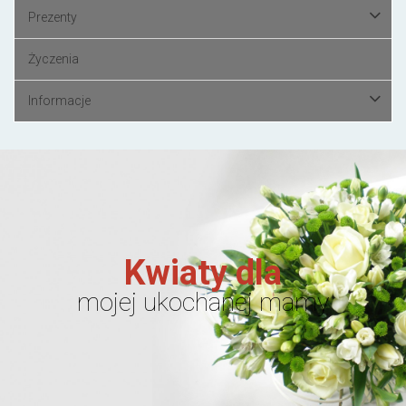
Prezenty
Życzenia
Informacje
Kwiaty dla
mojej ukochanej mamy