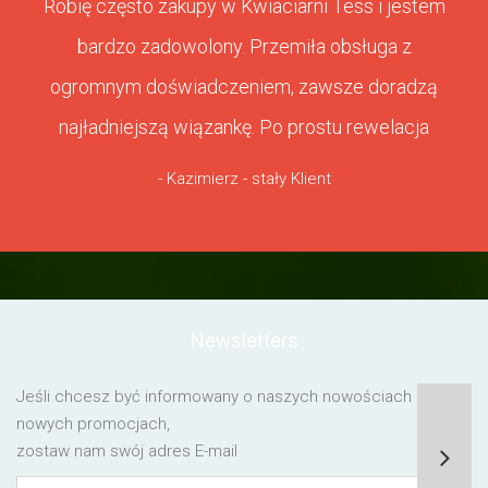
Robię często zakupy w Kwiaciarni Tess i jestem
bardzo zadowolony. Przemiła obsługa z
ogromnym doświadczeniem, zawsze doradzą
najładniejszą wiązankę. Po prostu rewelacja
- Kazimierz - stały Klient
Newsletters
Jeśli chcesz być informowany o naszych nowościach lub o
nowych promocjach,
zostaw nam swój adres E-mail