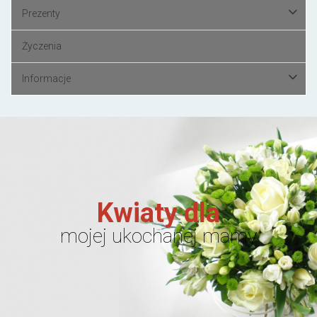
Prezenty
Życzenia
Informacje
Kwiaty dla
mojej ukochanej mamy