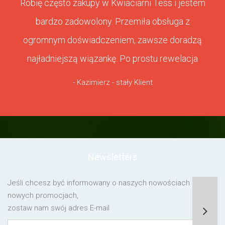
Robię często zakupy w Kwiaciarni Tess i jestem
bardzo zadowolony. Przemiła obsługa z
ogromnym doświadczeniem, zawsze doradzą
najładniejszą wiązankę. Po prostu rewelacja
- Kazimierz - stały Klient
Newsletters
Jeśli chcesz być informowany o naszych nowościach lub o
nowych promocjach,
zostaw nam swój adres E-mail