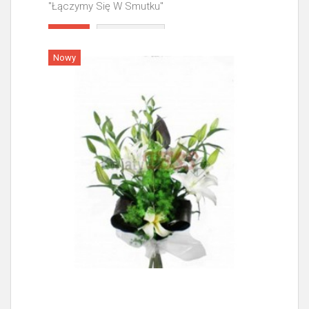
"Łączymy Się W Smutku"
Więcej
Nowy