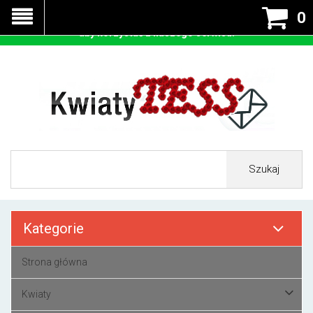
Nasza strona korzysta z cookies - czyli tzw ciastek w celu
0
prawidłowego działania. Zaakceptuj przyjmowanie cookies
aby korzystać z naszego serwisu.
Szukaj
Kategorie
Strona główna
Kwiaty