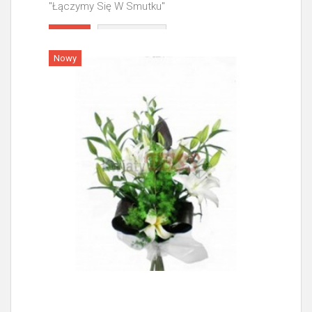
"Łączymy Się W Smutku"
Więcej
Nowy