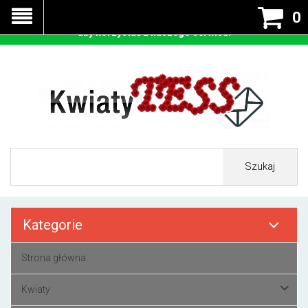
Nasza strona korzysta z cookies - czyli tzw ciastek w celu
0
prawidłowego działania. Zaakceptuj przyjmowanie cookies
aby korzystać z naszego serwisu.
Szukaj
Kategorie
Strona główna
Kwiaty