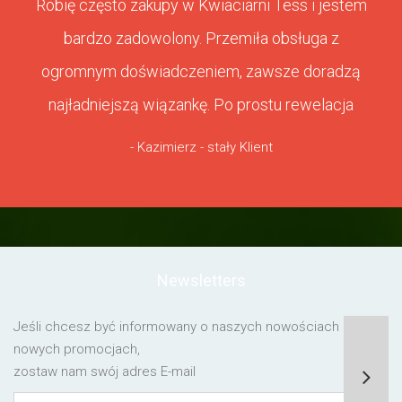
Robię często zakupy w Kwiaciarni Tess i jestem
bardzo zadowolony. Przemiła obsługa z
ogromnym doświadczeniem, zawsze doradzą
najładniejszą wiązankę. Po prostu rewelacja
- Kazimierz - stały Klient
Newsletters
Jeśli chcesz być informowany o naszych nowościach lub o
nowych promocjach,
zostaw nam swój adres E-mail