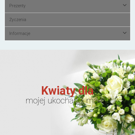
Prezenty
Życzenia
Informacje
Kwiaty dla
mojej ukochanej mamy