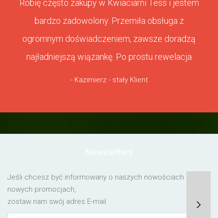
Robię często zakupy w Kwiaciarni Tess i jestem
bardzo zadowolony. Przemiła obsługa z
ogromnym doświadczeniem, zawsze doradzą
najładniejszą wiązankę. Po prostu rewelacja
- Kazimierz - stały Klient
Newsletters
Jeśli chcesz być informowany o naszych nowościach lub o
nowych promocjach,
zostaw nam swój adres E-mail