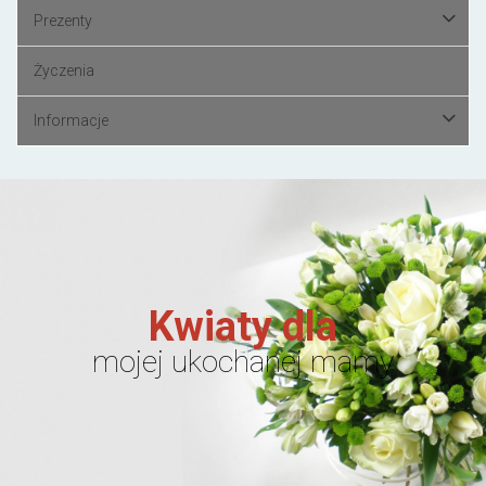
Prezenty
Życzenia
Informacje
Kwiaty dla
mojej ukochanej mamy