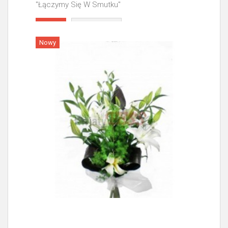
"Łączymy Się W Smutku"
Więcej
Nowy