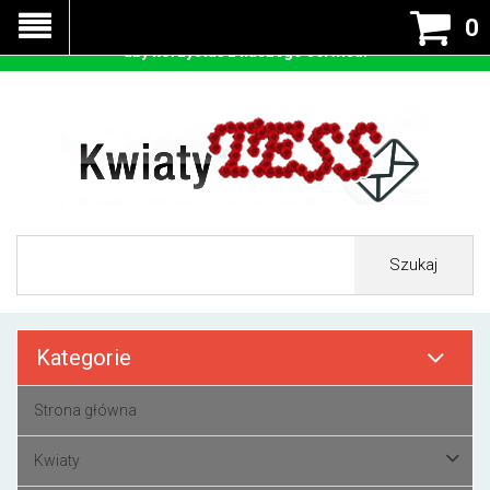
Nasza strona korzysta z cookies - czyli tzw ciastek w celu
0
prawidłowego działania. Zaakceptuj przyjmowanie cookies
aby korzystać z naszego serwisu.
Szukaj
Kategorie
Strona główna
Kwiaty