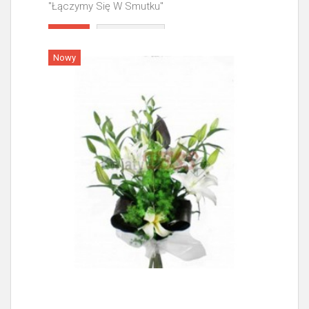
"Łączymy Się W Smutku"
Więcej
Nowy