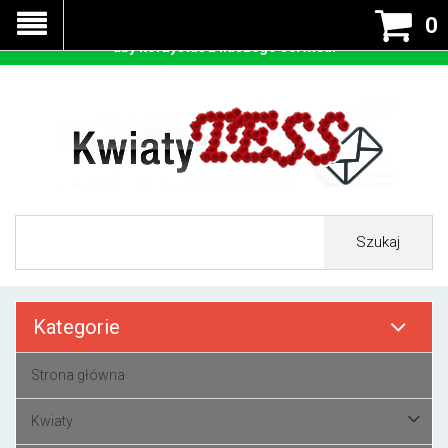
Nasza strona korzysta z cookies - czyli tzw ciastek w celu
0
prawidłowego działania. Zaakceptuj przyjmowanie cookies
aby korzystać z naszego serwisu.
Szukaj
Kategorie
Strona główna
Kwiaty