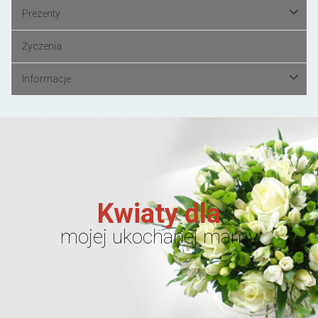
Prezenty
Życzenia
Informacje
Kwiaty dla
mojej ukochanej mamy