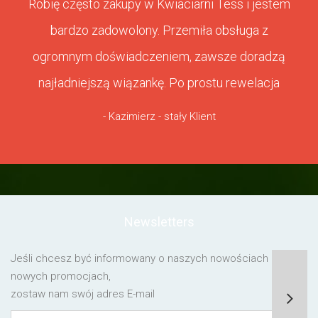
Robię często zakupy w Kwiaciarni Tess i jestem
bardzo zadowolony. Przemiła obsługa z
ogromnym doświadczeniem, zawsze doradzą
najładniejszą wiązankę. Po prostu rewelacja
- Kazimierz - stały Klient
Newsletters
Jeśli chcesz być informowany o naszych nowościach lub o
nowych promocjach,
zostaw nam swój adres E-mail