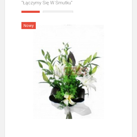
"Łączymy Się W Smutku"
Więcej
Nowy