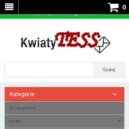
Nasza strona korzysta z cookies - czyli tzw ciastek w celu
0
prawidłowego działania. Zaakceptuj przyjmowanie cookies
aby korzystać z naszego serwisu.
Szukaj
Kategorie
Strona główna
Kwiaty