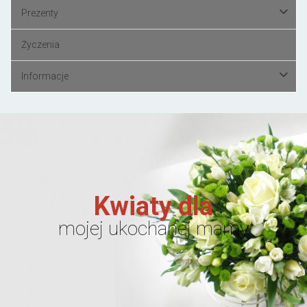
Prezenty
Życzenia
Informacje
Kwiaty dla
mojej ukochanej mamy