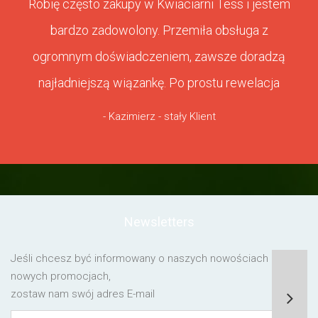
Robię często zakupy w Kwiaciarni Tess i jestem
bardzo zadowolony. Przemiła obsługa z
ogromnym doświadczeniem, zawsze doradzą
najładniejszą wiązankę. Po prostu rewelacja
- Kazimierz - stały Klient
Newsletters
Jeśli chcesz być informowany o naszych nowościach lub o
nowych promocjach,
zostaw nam swój adres E-mail