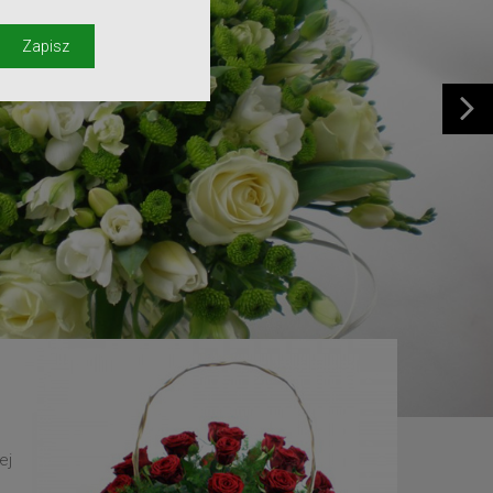
y
Zapisz
ej