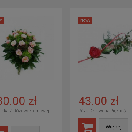
y
Nowy
80.00 zł
43.00 zł
anka Z Różowokremowej
Róża Czerwona Piękność
Więcej