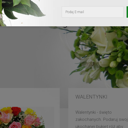
kochanej mam
WALENTYNKI
Walentynki - święto
zakochanych. Podaruj swoj
ukochanej bukiet róż aby