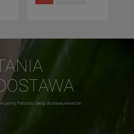
TANIA
DOSTAWA
erujemy Państwu tanią dostawę kwiatów