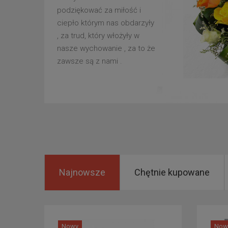
podziękować za miłość i
ciepło którym nas obdarzyły
, za trud, który włożyły w
nasze wychowanie , za to że
zawsze są z nami .
Najnowsze
Chętnie kupowane
Nowy
Now