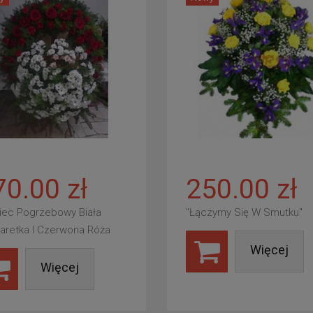
70.00 zł
250.00 zł
iec Pogrzebowy Biała
"Łączymy Się W Smutku"
aretka I Czerwona Róża
Więcej
Więcej