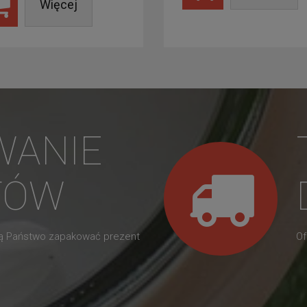
Więcej
WANIE
TÓW
gą Państwo zapakować prezent
Of