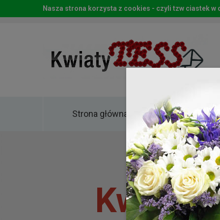
Nasza strona korzysta z cookies - czyli tzw ciastek 
Strona główna
Kwia
Kwiaty 