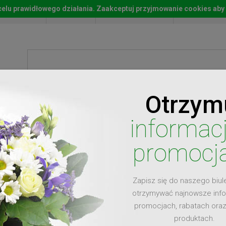
w celu prawidłowego działania. Zaakceptuj przyjmowanie cookies aby
Start
Moje konto
Lista życz
Otrzym
ty
Prezenty
Ży
informac
promocj
Zapisz się do naszego biul
dla
otrzymywać najnowsze inf
promocjach, rabatach ora
produktach.