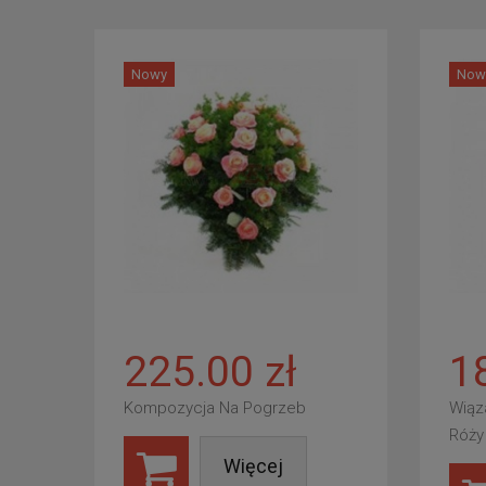
Nowy
Now
225.00 zł
1
Kompozycja Na Pogrzeb
Wiąz
Róży
Więcej