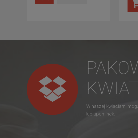
PAKO
KWIA
W naszej kwiaciarni mo
lub upominek.