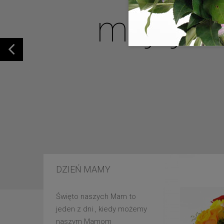
mojej u
DZIEŃ MAMY
Święto naszych Mam to
jeden z dni , kiedy możemy
naszym Mamom