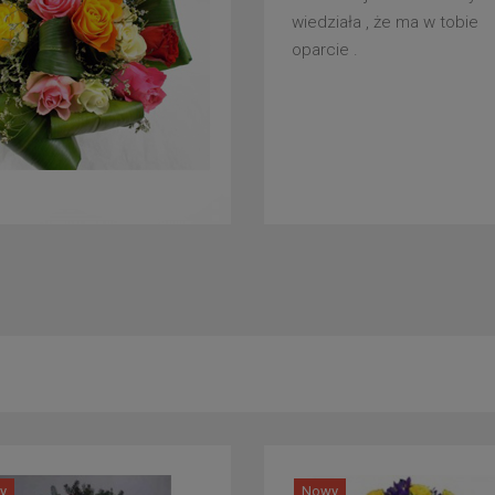
wiedziała , że ma w tobie
oparcie .
y
Nowy