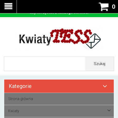
Nasza strona korzysta z cookies - czyli tzw ciastek w celu
0
prawidłowego działania. Zaakceptuj przyjmowanie cookies
aby korzystać z naszego serwisu.
Szukaj
Kategorie
Strona główna
Kwiaty