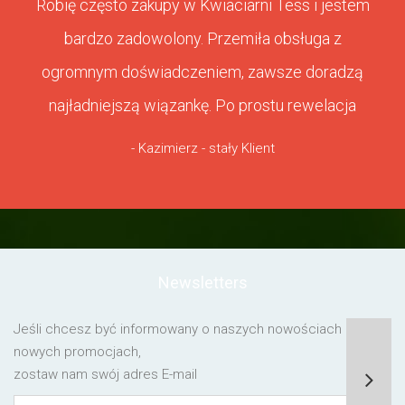
Robię często zakupy w Kwiaciarni Tess i jestem
bardzo zadowolony. Przemiła obsługa z
ogromnym doświadczeniem, zawsze doradzą
najładniejszą wiązankę. Po prostu rewelacja
- Kazimierz - stały Klient
Newsletters
Jeśli chcesz być informowany o naszych nowościach lub o
nowych promocjach,
zostaw nam swój adres E-mail