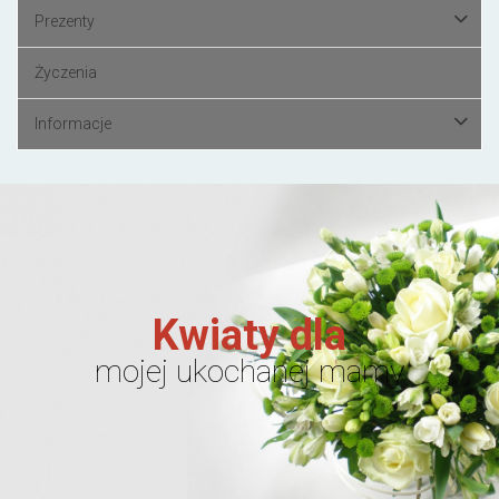
Prezenty
Życzenia
Informacje
Kwiaty dla
mojej ukochanej mamy