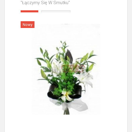
"Łączymy Się W Smutku"
Więcej
Nowy