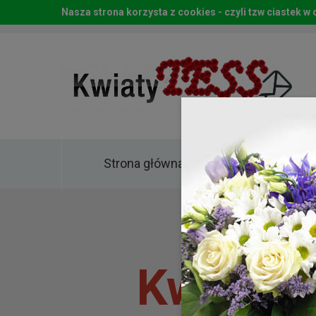
Nasza strona korzysta z cookies - czyli tzw ciastek 
Strona główna
Kwia
Kwiaty 