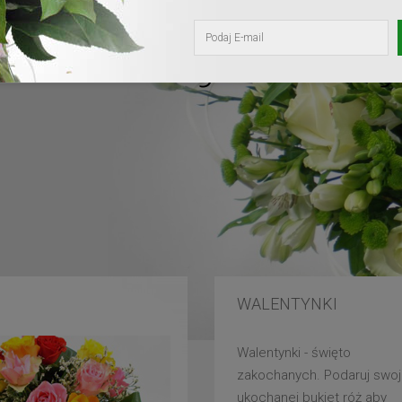
kochanej mam
WALENTYNKI
Walentynki - święto
zakochanych. Podaruj swoj
ukochanej bukiet róż aby