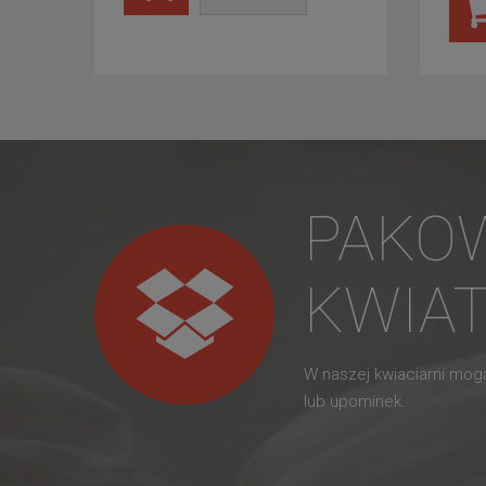
PAKO
KWIA
W naszej kwiaciarni mo
lub upominek.