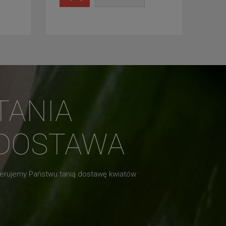
TANIA
DOSTAWA
erujemy Państwu tanią dostawę kwiatów