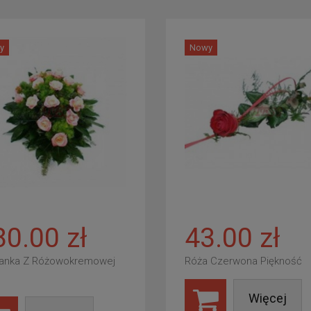
y
Nowy
80.00 zł
43.00 zł
anka Z Różowokremowej
Róża Czerwona Piękność
Więcej