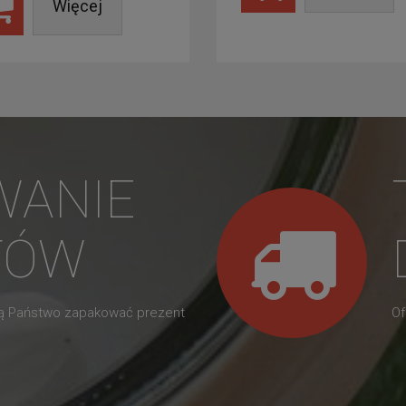
Więcej
WANIE
TÓW
gą Państwo zapakować prezent
Of