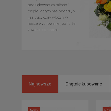
podziękować za miłość i
ciepło którym nas obdarzyły
, za trud, który włożyły w
nasze wychowanie , za to że
zawsze są z nami .
Najnowsze
Chętnie kupowane
Nowy
Now