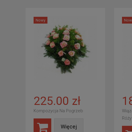
Nowy
Now
225.00 zł
1
Kompozycja Na Pogrzeb
Wiąz
Róży
Więcej