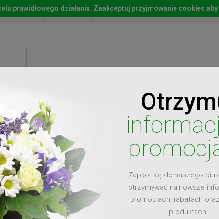
w celu prawidłowego działania. Zaakceptuj przyjmowanie cookies aby
Start
Moje konto
Lista życz
Otrzym
ty
Prezenty
Ży
informac
promocj
Zapisz się do naszego biul
dla
otrzymywać najnowsze inf
promocjach, rabatach ora
produktach.