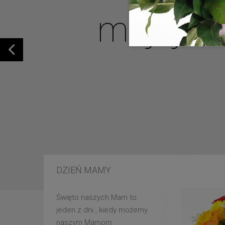
mojej u
DZIEŃ MAMY
Święto naszych Mam to
jeden z dni , kiedy możemy
naszym Mamom