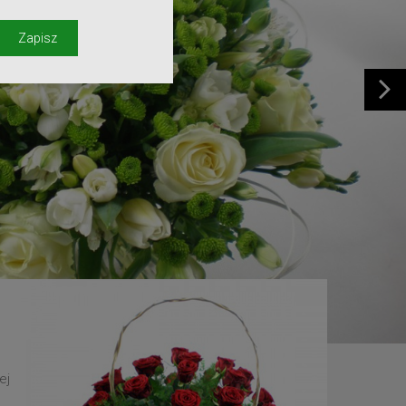
y
Zapisz
ej