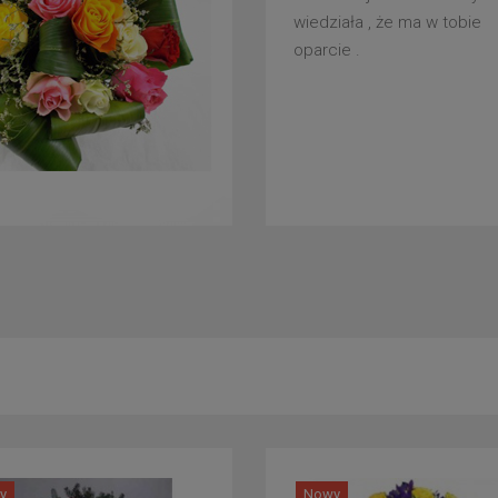
wiedziała , że ma w tobie
oparcie .
y
Nowy