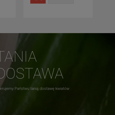
TANIA
DOSTAWA
erujemy Państwu tanią dostawę kwiatów