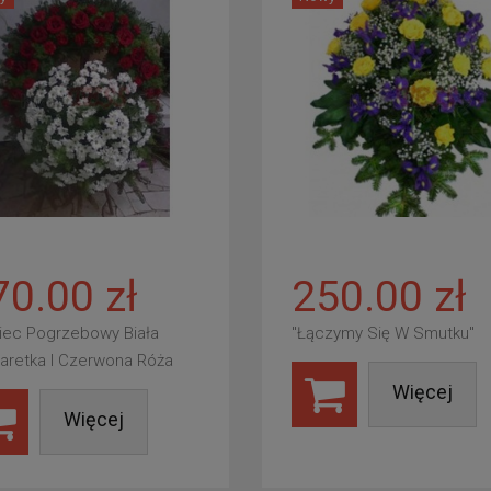
70.00 zł
250.00 zł
iec Pogrzebowy Biała
"Łączymy Się W Smutku"
aretka I Czerwona Róża
Więcej
Więcej