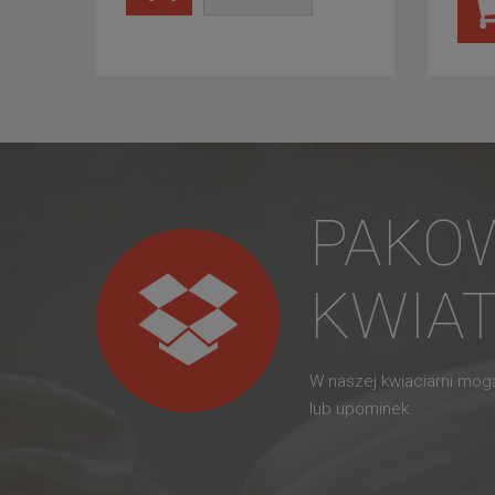
PAKO
KWIA
W naszej kwiaciarni mo
lub upominek.