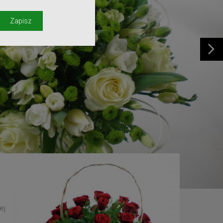
y
Zapisz
ej