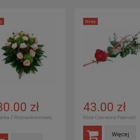
y
Nowy
80.00 zł
43.00 zł
anka Z Różowokremowej
Róża Czerwona Piękność
Więcej