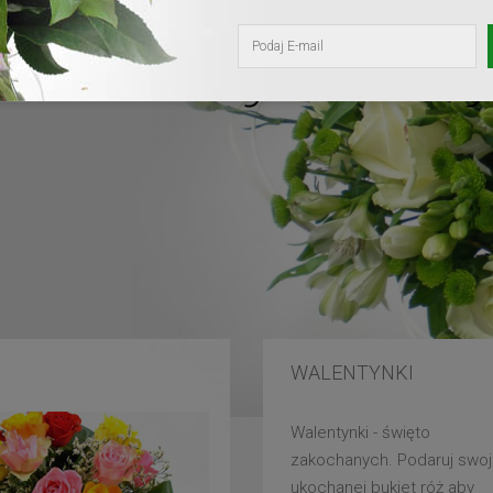
kochanej mam
WALENTYNKI
Walentynki - święto
zakochanych. Podaruj swoj
ukochanej bukiet róż aby