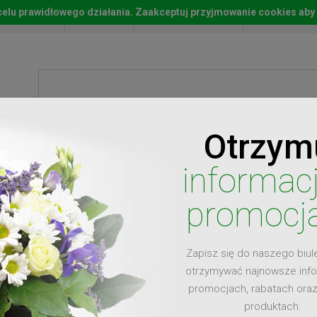
w celu prawidłowego działania. Zaakceptuj przyjmowanie cookies aby
Start
Moje konto
Lista życz
Otrzym
ty
Prezenty
Ży
informac
promocj
Zapisz się do naszego biul
dla
otrzymywać najnowsze inf
promocjach, rabatach ora
produktach.