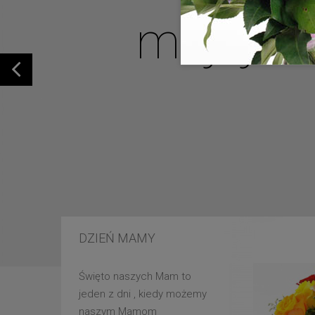
mojej u
DZIEŃ MAMY
Święto naszych Mam to
jeden z dni , kiedy możemy
naszym Mamom