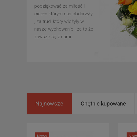
podziękować za miłość i
ciepło którym nas obdarzyły
, za trud, który włożyły w
nasze wychowanie , za to że
zawsze są z nami .
Najnowsze
Chętnie kupowane
Nowy
Now