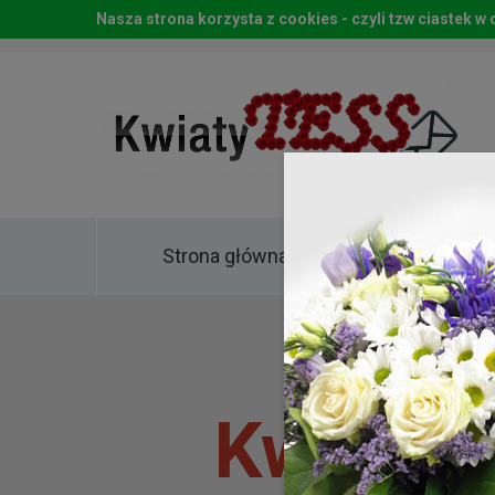
Nasza strona korzysta z cookies - czyli tzw ciastek 
Strona główna
Kwia
Kwiaty 