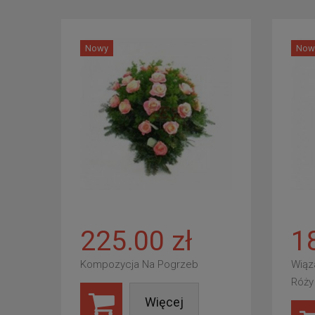
Nowy
Now
225.00 zł
1
Kompozycja Na Pogrzeb
Wiąz
Róży
Więcej