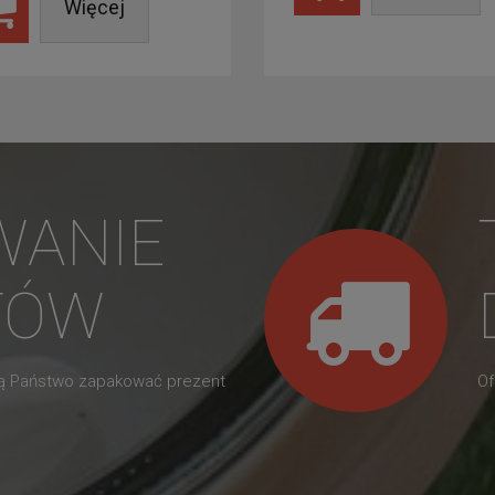
Więcej
WANIE
TÓW
gą Państwo zapakować prezent
Of