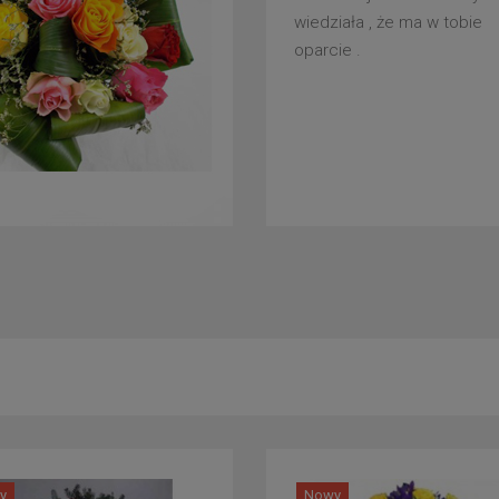
wiedziała , że ma w tobie
oparcie .
y
Nowy