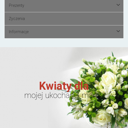
Prezenty
Życzenia
Informacje
Kwiaty dla
mojej ukochanej mamy