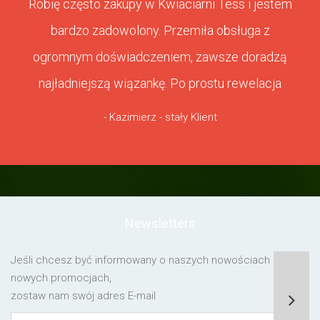
Robię często zakupy w Kwiaciarni Tess i jestem
bardzo zadowolony. Przemiła obsługa z
ogromnym doświadczeniem, zawsze doradzą
najładniejszą wiązankę. Po prostu rewelacja
- Kazimierz - stały Klient
Newsletters
Jeśli chcesz być informowany o naszych nowościach lub o
nowych promocjach,
zostaw nam swój adres E-mail