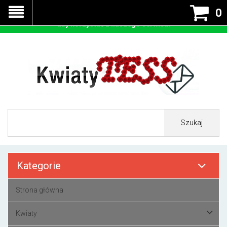
Nasza strona korzysta z cookies - czyli tzw ciastek w celu
0
prawidłowego działania. Zaakceptuj przyjmowanie cookies
aby korzystać z naszego serwisu.
Szukaj
Kategorie
Strona główna
Kwiaty