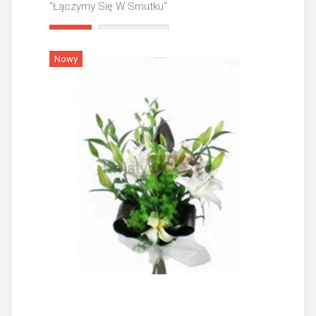
"Łączymy Się W Smutku"
Więcej
Nowy