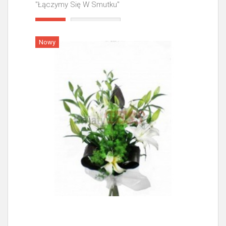
"Łączymy Się W Smutku"
Więcej
Nowy