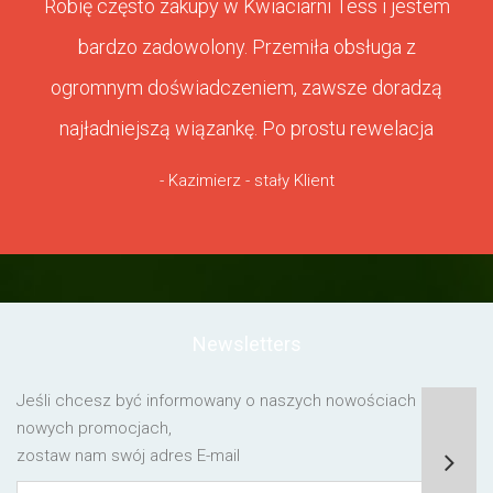
Robię często zakupy w Kwiaciarni Tess i jestem
bardzo zadowolony. Przemiła obsługa z
ogromnym doświadczeniem, zawsze doradzą
najładniejszą wiązankę. Po prostu rewelacja
- Kazimierz - stały Klient
Newsletters
Jeśli chcesz być informowany o naszych nowościach lub o
nowych promocjach,
zostaw nam swój adres E-mail