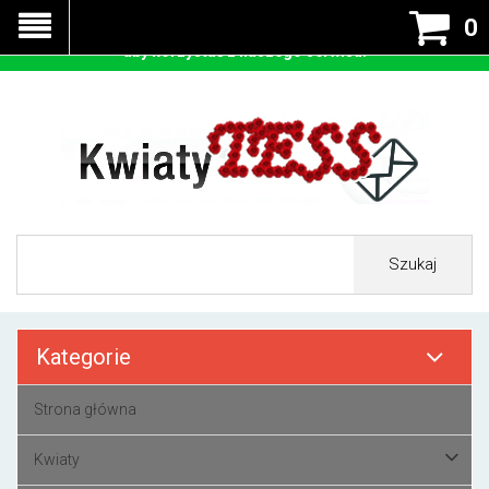
Nasza strona korzysta z cookies - czyli tzw ciastek w celu
0
prawidłowego działania. Zaakceptuj przyjmowanie cookies
aby korzystać z naszego serwisu.
Szukaj
Kategorie
Strona główna
Kwiaty