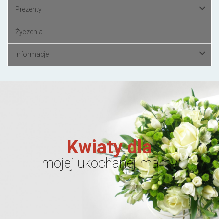
Prezenty
Życzenia
Informacje
Kwiaty dla
mojej ukochanej mamy