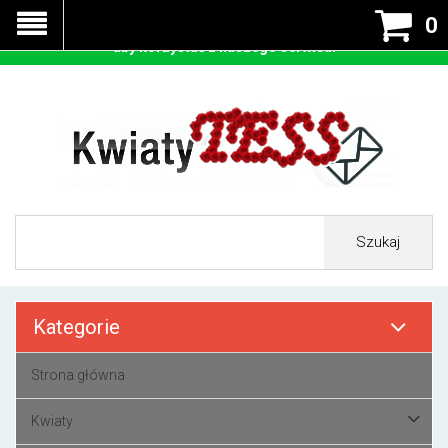
Nasza strona korzysta z cookies - czyli tzw ciastek w celu
0
prawidłowego działania. Zaakceptuj przyjmowanie cookies
aby korzystać z naszego serwisu.
Szukaj
Kategorie
Strona główna
Kwiaty