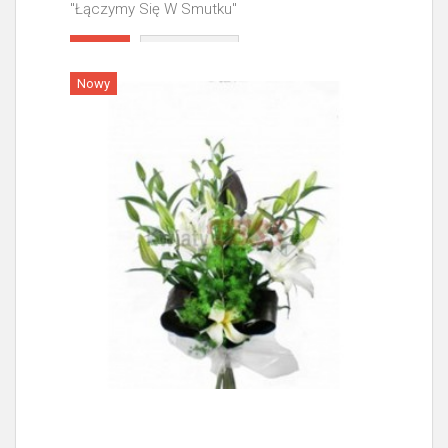
"Łączymy Się W Smutku"
Więcej
Nowy