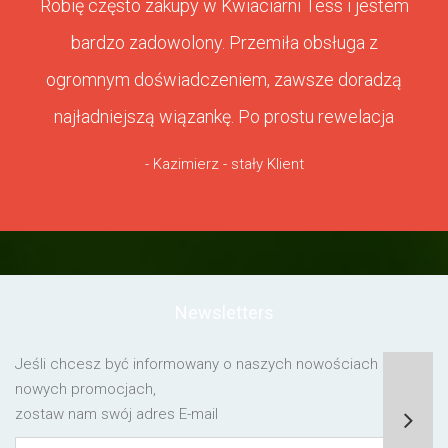
Robię często zakupy w Kwiaciarni Tess i jestem
bardzo zadowolony. Przemiła obsługa z
ogromnym doświadczeniem, zawsze doradzą
najładniejszą wiązankę. Po prostu rewelacja
- Kazimierz - stały Klient
Newsletters
Jeśli chcesz być informowany o naszych nowościach lub o
nowych promocjach,
zostaw nam swój adres E-mail