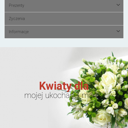
Prezenty
Życzenia
Informacje
Kwiaty dla
mojej ukochanej mamy