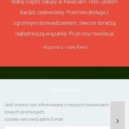
Robię często zakupy w Kwiaciarni Tess i jestem
bardzo zadowolony. Przemiła obsługa z
ogromnym doświadczeniem, zawsze doradzą
najładniejszą wiązankę. Po prostu rewelacja
- Kazimierz - stały Klient
Newsletters
Jeśli chcesz być informowany o naszych nowościach lub o
nowych promocjach,
zostaw nam swój adres E-mail