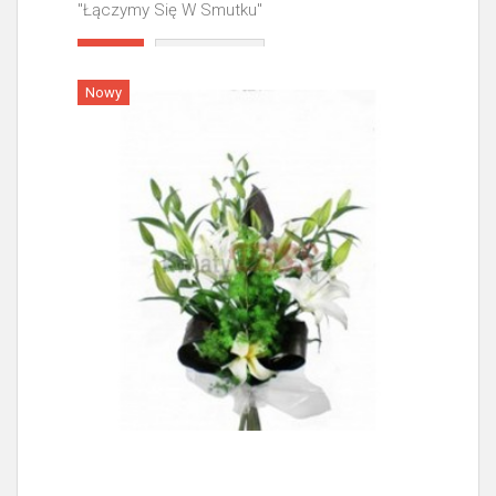
"Łączymy Się W Smutku"
Więcej
Nowy