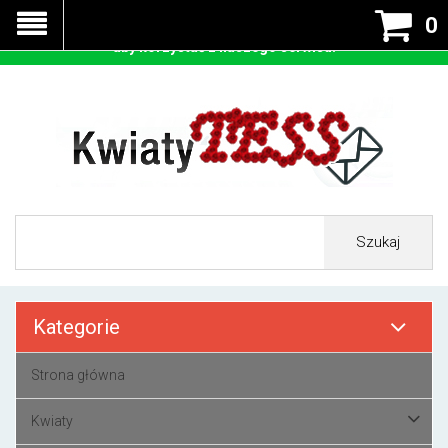
Nasza strona korzysta z cookies - czyli tzw ciastek w celu
0
prawidłowego działania. Zaakceptuj przyjmowanie cookies
aby korzystać z naszego serwisu.
Szukaj
Kategorie
Strona główna
Kwiaty