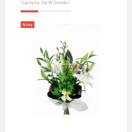
"Łączymy Się W Smutku"
Więcej
Nowy