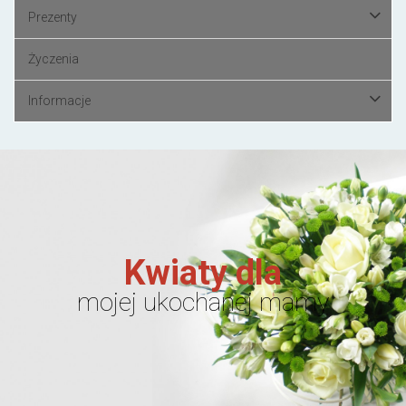
Prezenty
Życzenia
Informacje
Kwiaty dla
mojej ukochanej mamy