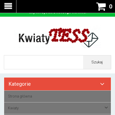
Nasza strona korzysta z cookies - czyli tzw ciastek w celu
0
prawidłowego działania. Zaakceptuj przyjmowanie cookies
aby korzystać z naszego serwisu.
Szukaj
Kategorie
Strona główna
Kwiaty