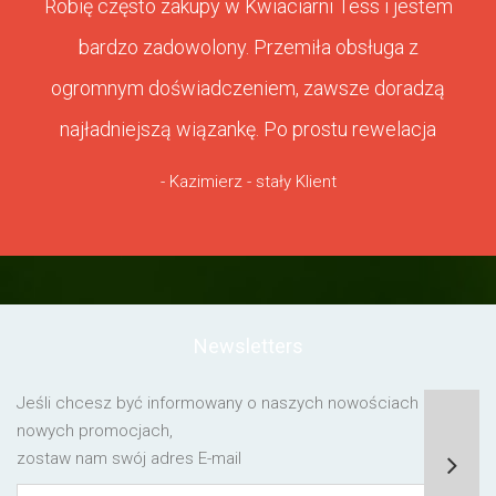
Robię często zakupy w Kwiaciarni Tess i jestem
bardzo zadowolony. Przemiła obsługa z
ogromnym doświadczeniem, zawsze doradzą
najładniejszą wiązankę. Po prostu rewelacja
- Kazimierz - stały Klient
Newsletters
Jeśli chcesz być informowany o naszych nowościach lub o
nowych promocjach,
zostaw nam swój adres E-mail