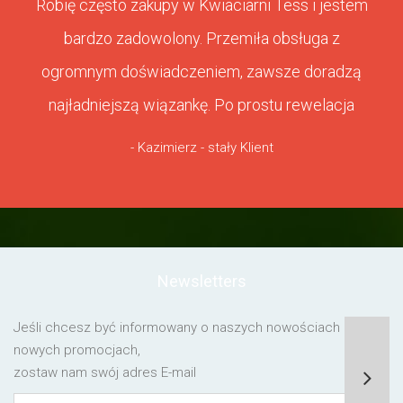
Robię często zakupy w Kwiaciarni Tess i jestem
bardzo zadowolony. Przemiła obsługa z
ogromnym doświadczeniem, zawsze doradzą
najładniejszą wiązankę. Po prostu rewelacja
- Kazimierz - stały Klient
Newsletters
Jeśli chcesz być informowany o naszych nowościach lub o
nowych promocjach,
zostaw nam swój adres E-mail