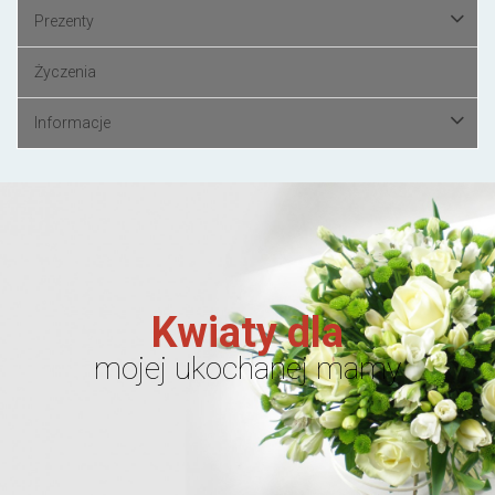
Prezenty
Życzenia
Informacje
Kwiaty dla
mojej ukochanej mamy