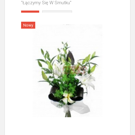
"Łączymy Się W Smutku"
Więcej
Nowy