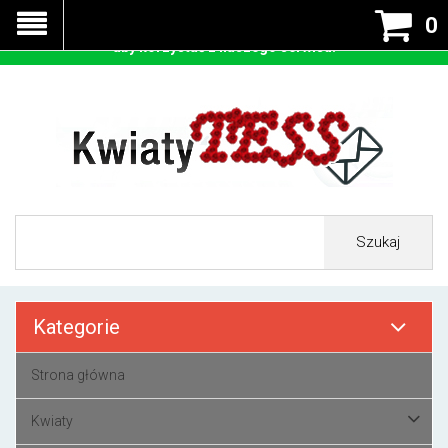
Nasza strona korzysta z cookies - czyli tzw ciastek w celu
0
prawidłowego działania. Zaakceptuj przyjmowanie cookies
aby korzystać z naszego serwisu.
Szukaj
Kategorie
Strona główna
Kwiaty