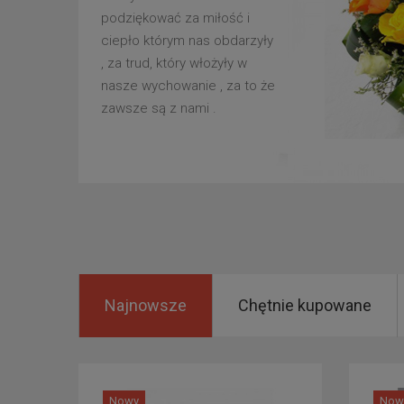
podziękować za miłość i
ciepło którym nas obdarzyły
, za trud, który włożyły w
nasze wychowanie , za to że
zawsze są z nami .
Najnowsze
Chętnie kupowane
Nowy
Now