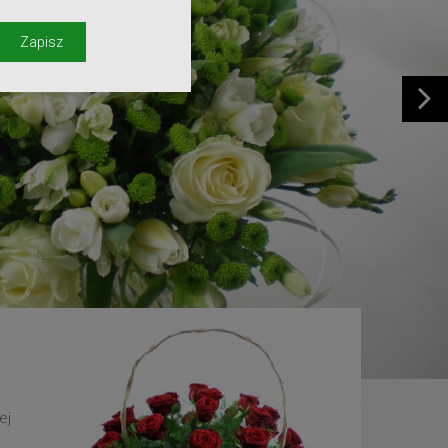
y
Zapisz
ej