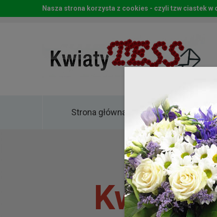
Nasza strona korzysta z cookies - czyli tzw ciastek 
Strona główna
Kwia
Kwiaty 