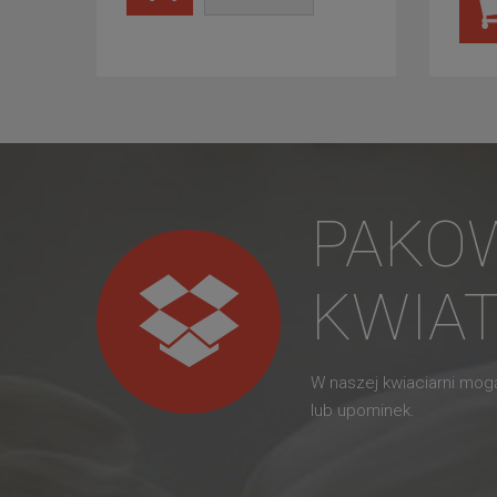
PAKO
KWIA
W naszej kwiaciarni mo
lub upominek.