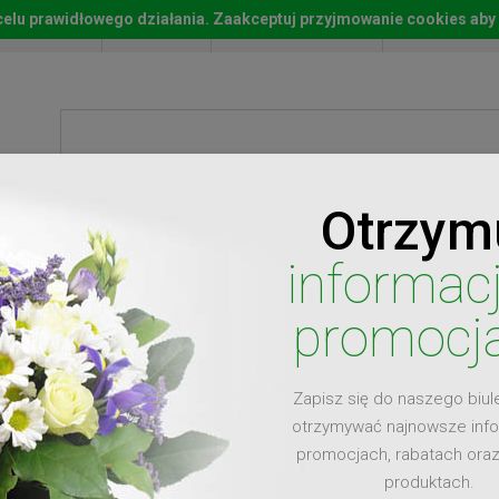
w celu prawidłowego działania. Zaakceptuj przyjmowanie cookies aby
Start
Moje konto
Lista życz
Otrzym
ty
Prezenty
Ży
informac
promocj
Zapisz się do naszego biul
dla
otrzymywać najnowsze inf
promocjach, rabatach ora
produktach.