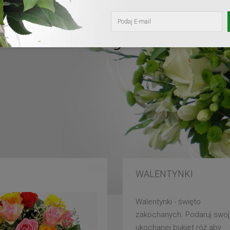
kochanej mam
WALENTYNKI
Walentynki - święto
zakochanych. Podaruj swoj
ukochanej bukiet róż aby