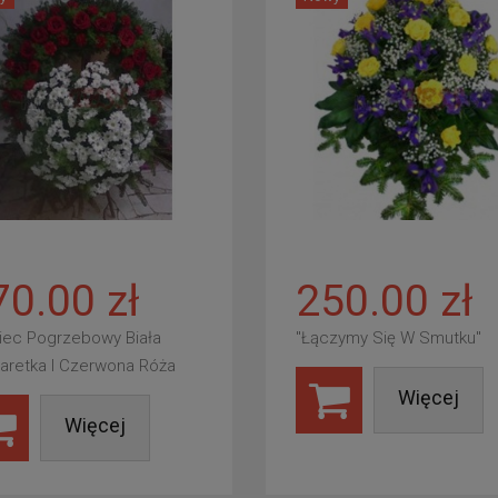
70.00 zł
250.00 zł
iec Pogrzebowy Biała
"Łączymy Się W Smutku"
aretka I Czerwona Róża
Więcej
Więcej