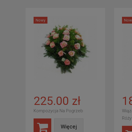
Nowy
Now
225.00 zł
1
Kompozycja Na Pogrzeb
Wiąz
Róży
Więcej