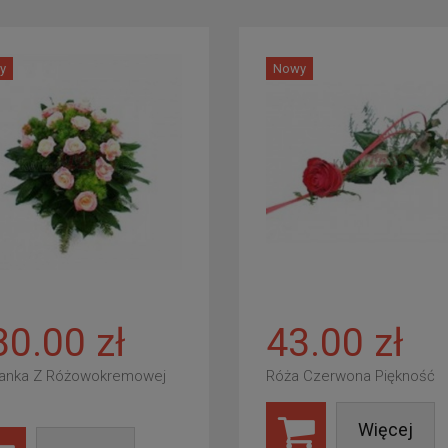
y
Nowy
80.00 zł
43.00 zł
anka Z Różowokremowej
Róża Czerwona Piękność
Więcej