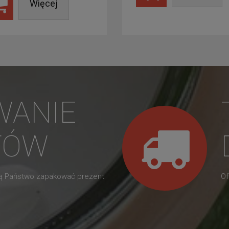
Więcej
WANIE
TÓW
gą Państwo zapakować prezent
Of