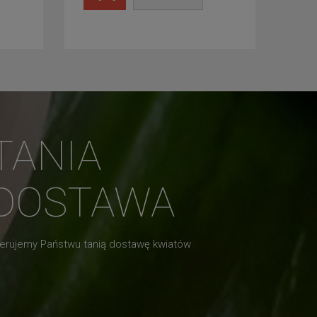
TANIA
DOSTAWA
erujemy Państwu tanią dostawę kwiatów