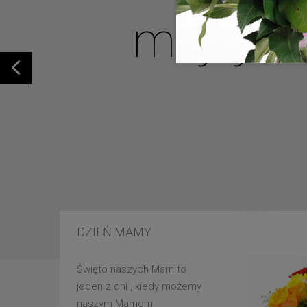
mojej u
DZIEŃ MAMY
Święto naszych Mam to
jeden z dni , kiedy możemy
naszym Mamom