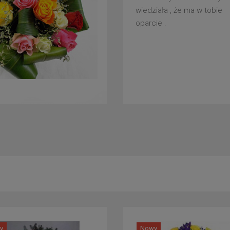
wiedziała , że ma w tobie
oparcie .
y
Nowy