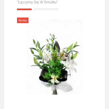
"Łączymy Się W Smutku"
Więcej
Nowy