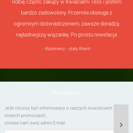
Robię często zakupy w Kwiaciarni Tess i jestem
bardzo zadowolony. Przemiła obsługa z
ogromnym doświadczeniem, zawsze doradzą
najładniejszą wiązankę. Po prostu rewelacja
- Kazimierz - stały Klient
Newsletters
Jeśli chcesz być informowany o naszych nowościach lub o
nowych promocjach,
zostaw nam swój adres E-mail