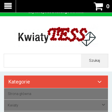
Nasza strona korzysta z cookies - czyli tzw ciastek w celu
0
prawidłowego działania. Zaakceptuj przyjmowanie cookies
aby korzystać z naszego serwisu.
Szukaj
Kategorie
Strona główna
Kwiaty