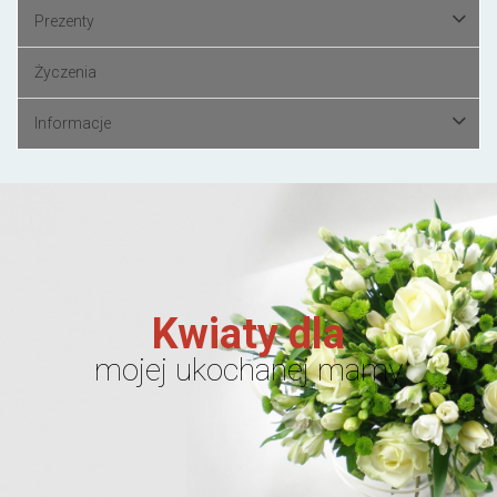
Prezenty
Życzenia
Informacje
Kwiaty dla
mojej ukochanej mamy