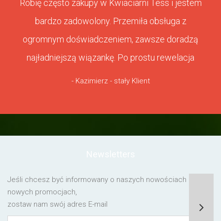
Robię często zakupy w Kwiaciarni Tess i jestem
bardzo zadowolony. Przemiła obsługa z
ogromnym doświadczeniem, zawsze doradzą
najładniejszą wiązankę. Po prostu rewelacja
- Kazimierz - stały Klient
Newsletters
Jeśli chcesz być informowany o naszych nowościach lub o
nowych promocjach,
zostaw nam swój adres E-mail