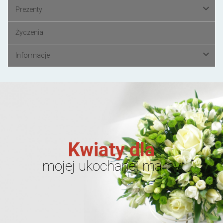
Prezenty
Życzenia
Informacje
Kwiaty dla
mojej ukochanej mamy