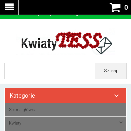
Nasza strona korzysta z cookies - czyli tzw ciastek w celu
0
prawidłowego działania. Zaakceptuj przyjmowanie cookies
aby korzystać z naszego serwisu.
Szukaj
Kategorie
Strona główna
Kwiaty