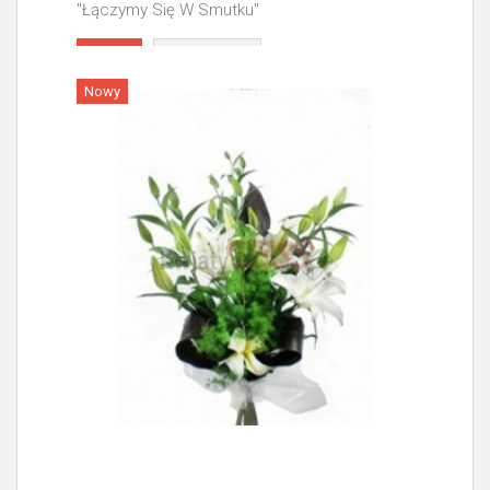
"Łączymy Się W Smutku"
Więcej
Nowy