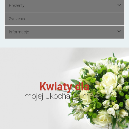
Prezenty
Życzenia
Informacje
Kwiaty dla
mojej ukochanej mamy