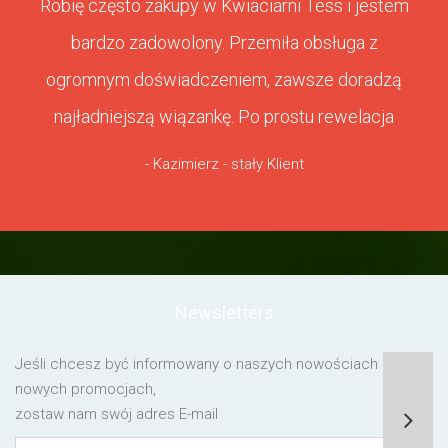
Robię często zakupy w Kwiaciarni Tess i jestem
bardzo zadowolony. Przemiła obsługa z
ogromnym doświadczeniem, zawsze doradzą
najładniejszą wiązankę. Po prostu rewelacja
- Kazimierz - stały Klient
Newsletters
Jeśli chcesz być informowany o naszych nowościach lub o
nowych promocjach,
zostaw nam swój adres E-mail