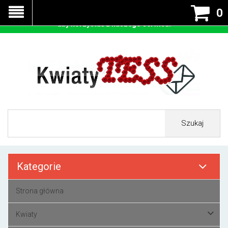
Nasza strona korzysta z cookies - czyli tzw ciastek w celu
0
prawidłowego działania. Zaakceptuj przyjmowanie cookies
aby korzystać z naszego serwisu.
Szukaj
Kategorie
Strona główna
Kwiaty