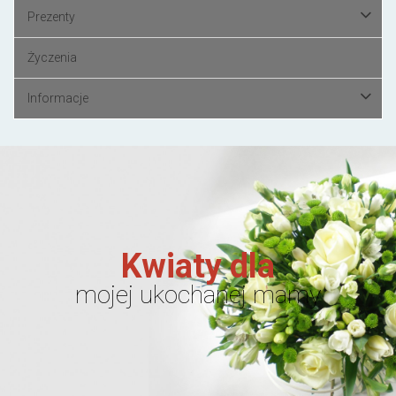
Prezenty
Życzenia
Informacje
Kwiaty dla
mojej ukochanej mamy