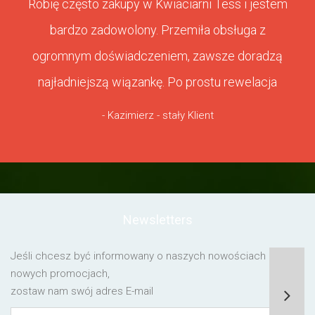
Robię często zakupy w Kwiaciarni Tess i jestem
bardzo zadowolony. Przemiła obsługa z
ogromnym doświadczeniem, zawsze doradzą
najładniejszą wiązankę. Po prostu rewelacja
- Kazimierz - stały Klient
Newsletters
Jeśli chcesz być informowany o naszych nowościach lub o
nowych promocjach,
zostaw nam swój adres E-mail