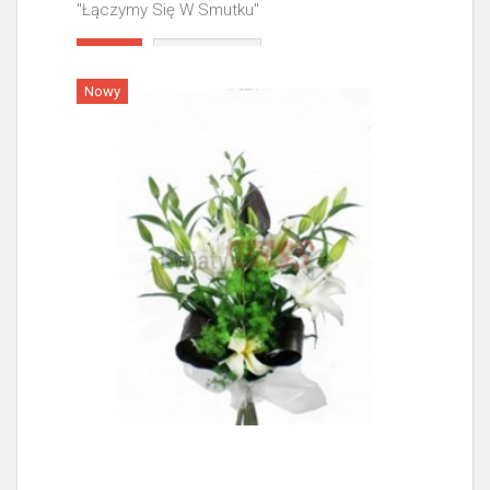
"Łączymy Się W Smutku"
Więcej
Nowy