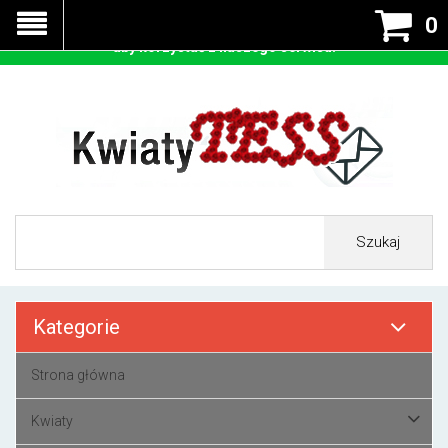
Nasza strona korzysta z cookies - czyli tzw ciastek w celu
0
prawidłowego działania. Zaakceptuj przyjmowanie cookies
aby korzystać z naszego serwisu.
Szukaj
Kategorie
Strona główna
Kwiaty