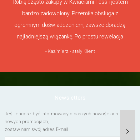
Robię często zakupy w Kwiaciarni Tess i jestem
bardzo zadowolony. Przemiła obsługa z
ogromnym doświadczeniem, zawsze doradzą
najładniejszą wiązankę. Po prostu rewelacja
- Kazimierz - stały Klient
Newsletters
Jeśli chcesz być informowany o naszych nowościach lub o
nowych promocjach,
zostaw nam swój adres E-mail