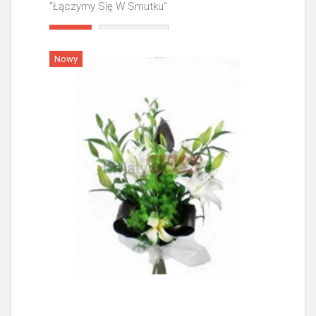
"Łączymy Się W Smutku"
Więcej
Nowy