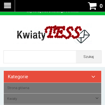
Nasza strona korzysta z cookies - czyli tzw ciastek w celu
0
prawidłowego działania. Zaakceptuj przyjmowanie cookies
aby korzystać z naszego serwisu.
Szukaj
Kategorie
Strona główna
Kwiaty