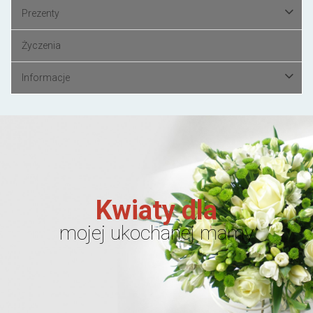
Prezenty
Życzenia
Informacje
Kwiaty dla
mojej ukochanej mamy