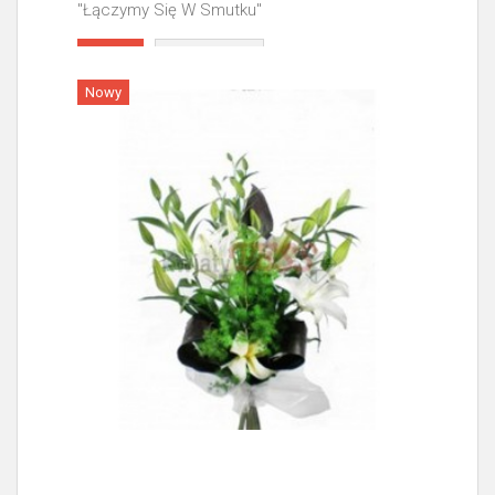
"Łączymy Się W Smutku"
Więcej
Nowy