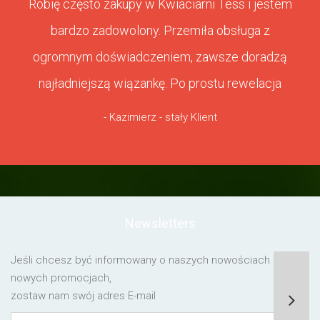
Robię często zakupy w Kwiaciarni Tess i jestem
bardzo zadowolony. Przemiła obsługa z
ogromnym doświadczeniem, zawsze doradzą
najładniejszą wiązankę. Po prostu rewelacja
- Kazimierz - stały Klient
Newsletters
Jeśli chcesz być informowany o naszych nowościach lub o
nowych promocjach,
zostaw nam swój adres E-mail