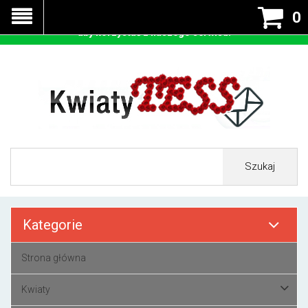
Nasza strona korzysta z cookies - czyli tzw ciastek w celu
0
prawidłowego działania. Zaakceptuj przyjmowanie cookies
aby korzystać z naszego serwisu.
Szukaj
Kategorie
Strona główna
Kwiaty