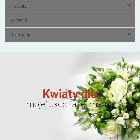
Prezenty
Życzenia
Informacje
Kwiaty dla
mojej ukochanej mamy