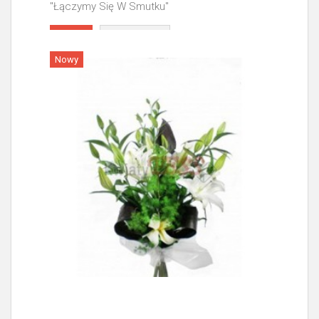
"Łączymy Się W Smutku"
Więcej
Nowy