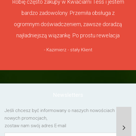
Robię często zakupy w Kwiaciarni Tess i jestem
bardzo zadowolony. Przemiła obsługa z
ogromnym doświadczeniem, zawsze doradzą
najładniejszą wiązankę. Po prostu rewelacja
- Kazimierz - stały Klient
Newsletters
Jeśli chcesz być informowany o naszych nowościach lub o
nowych promocjach,
zostaw nam swój adres E-mail