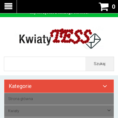
Nasza strona korzysta z cookies - czyli tzw ciastek w celu
0
prawidłowego działania. Zaakceptuj przyjmowanie cookies
aby korzystać z naszego serwisu.
Szukaj
Kategorie
Strona główna
Kwiaty