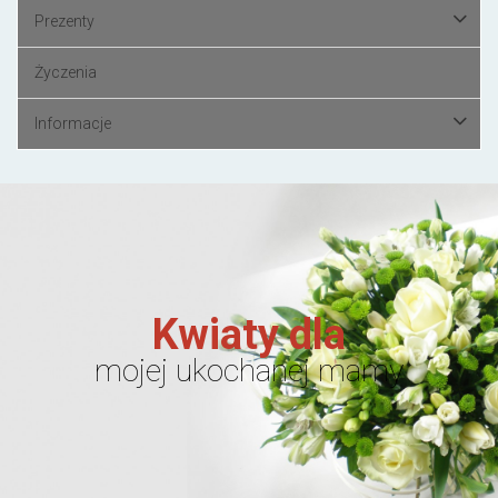
Prezenty
Życzenia
Informacje
Kwiaty dla
mojej ukochanej mamy