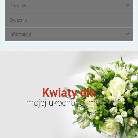
Prezenty
Życzenia
Informacje
Kwiaty dla
mojej ukochanej mamy