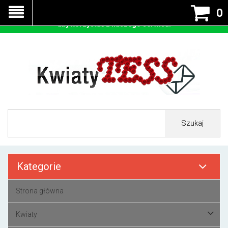
Nasza strona korzysta z cookies - czyli tzw ciastek w celu
0
prawidłowego działania. Zaakceptuj przyjmowanie cookies
aby korzystać z naszego serwisu.
Szukaj
Kategorie
Strona główna
Kwiaty