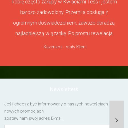
Robię często zakupy w Kwiaciarni Tess i jestem
bardzo zadowolony. Przemiła obsługa z
ogromnym doświadczeniem, zawsze doradzą
najładniejszą wiązankę. Po prostu rewelacja
- Kazimierz - stały Klient
Newsletters
Jeśli chcesz być informowany o naszych nowościach lub o
nowych promocjach,
zostaw nam swój adres E-mail