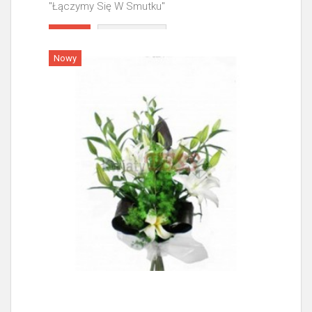
"Łączymy Się W Smutku"
Więcej
Nowy