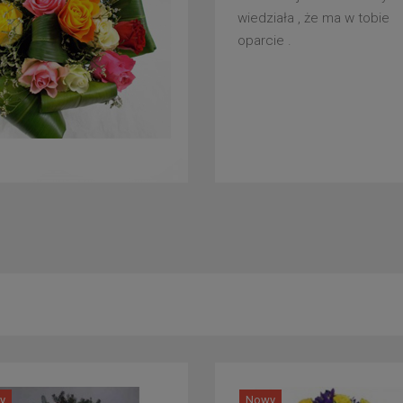
wiedziała , że ma w tobie
oparcie .
y
Nowy