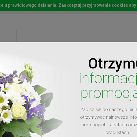
w celu prawidłowego działania. Zaakceptuj przyjmowanie cookies aby
Start
Moje konto
Lista życz
Otrzym
ty
Prezenty
Ży
informac
promocj
Zapisz się do naszego biul
dla
otrzymywać najnowsze inf
promocjach, rabatach ora
produktach.