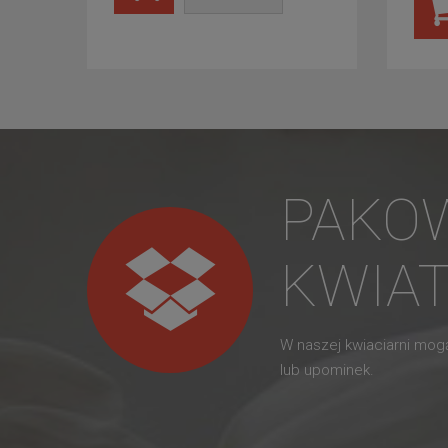
PAKO
KWIA
W naszej kwiaciarni mo
lub upominek.