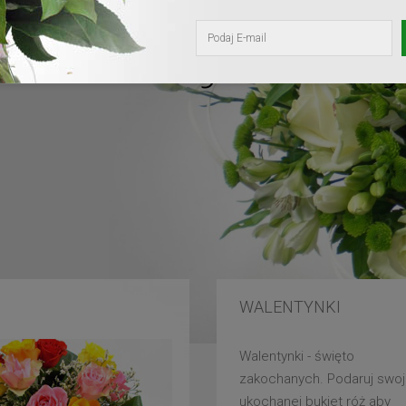
kochanej mam
WALENTYNKI
Walentynki - święto
zakochanych. Podaruj swoj
ukochanej bukiet róż aby