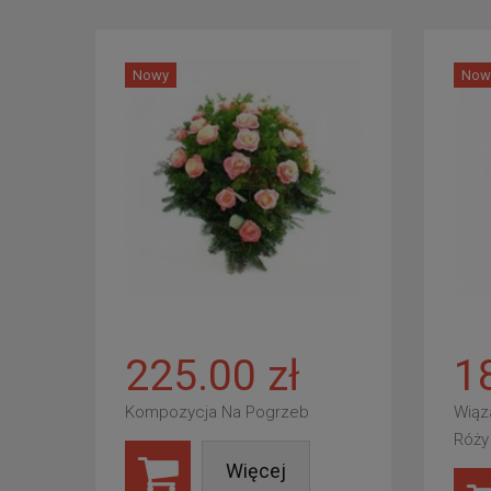
Nowy
Now
225.00 zł
1
Kompozycja Na Pogrzeb
Wiąz
Róży
Więcej