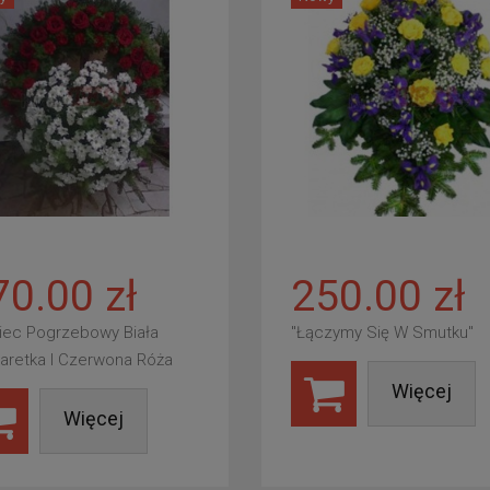
70.00 zł
250.00 zł
iec Pogrzebowy Biała
"Łączymy Się W Smutku"
aretka I Czerwona Róża
Więcej
Więcej