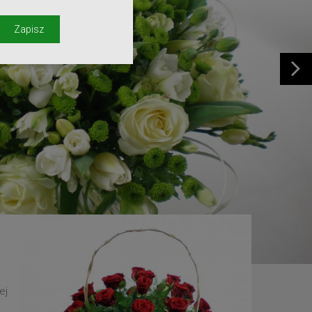
y
Zapisz
ej