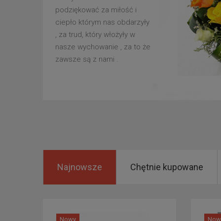
podziękować za miłość i
ciepło którym nas obdarzyły
, za trud, który włożyły w
nasze wychowanie , za to że
zawsze są z nami .
Najnowsze
Chętnie kupowane
Nowy
Now