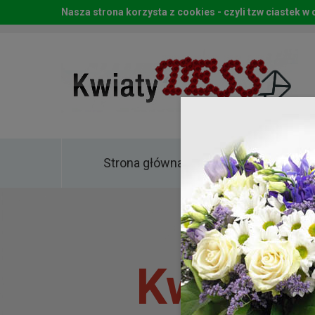
Nasza strona korzysta z cookies - czyli tzw ciastek 
Strona główna
Kwia
Kwiaty 