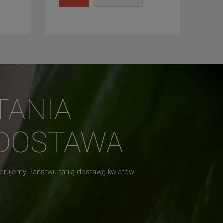
TANIA
DOSTAWA
erujemy Państwu tanią dostawę kwiatów