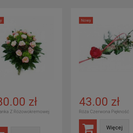
y
Nowy
80.00 zł
43.00 zł
anka Z Różowokremowej
Róża Czerwona Piękność
Więcej