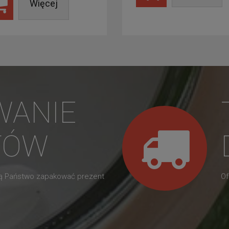
Więcej
WANIE
TÓW
gą Państwo zapakować prezent
Of