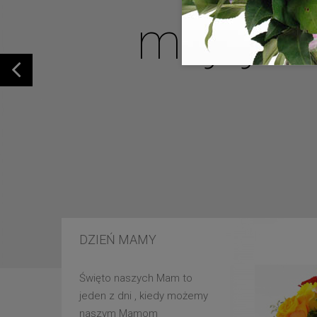
mojej u
DZIEŃ MAMY
Święto naszych Mam to
jeden z dni , kiedy możemy
naszym Mamom