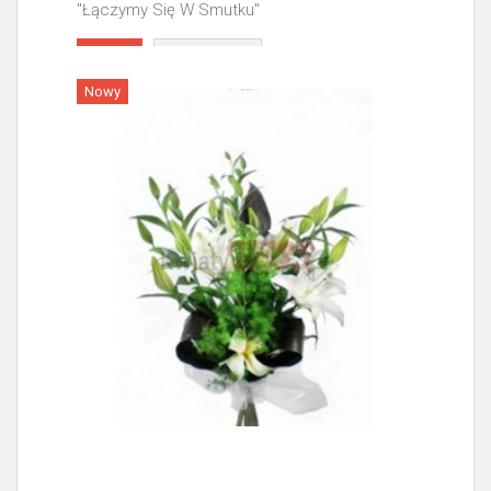
"Łączymy Się W Smutku"
Więcej
Nowy