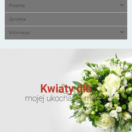
Prezenty
Życzenia
Informacje
Kwiaty dla
mojej ukochanej mamy