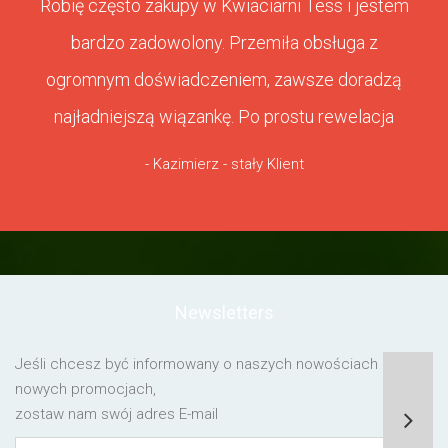
Robię często zakupy w Kwiaciarni Tess i jestem
bardzo zadowolony. Przemiła obsługa z
ogromnym doświadczeniem, zawsze doradzą
najładniejszą wiązankę. Po prostu rewelacja
- Kazimierz - stały Klient
Newsletters
Jeśli chcesz być informowany o naszych nowościach lub o
nowych promocjach,
zostaw nam swój adres E-mail