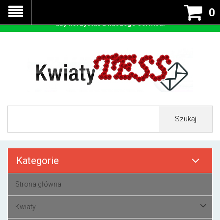
Nasza strona korzysta z cookies - czyli tzw ciastek w celu
0
prawidłowego działania. Zaakceptuj przyjmowanie cookies
aby korzystać z naszego serwisu.
Szukaj
Kategorie
Strona główna
Kwiaty