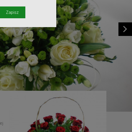
y
Zapisz
ej