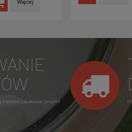
Więcej
WANIE
TÓW
gą Państwo zapakować prezent
Of