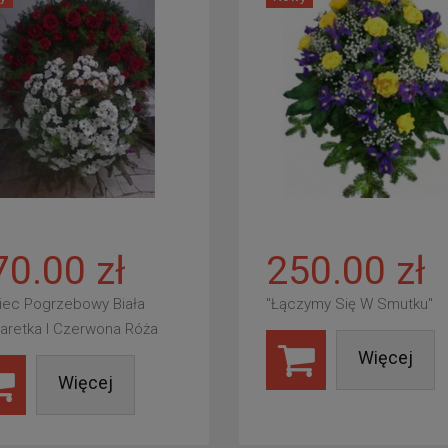
70.00 zł
250.00 zł
iec Pogrzebowy Biała
"Łączymy Się W Smutku"
aretka I Czerwona Róża
Więcej
Więcej