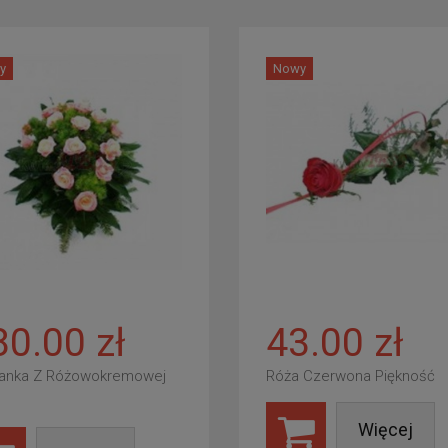
y
Nowy
80.00 zł
43.00 zł
anka Z Różowokremowej
Róża Czerwona Piękność
Więcej