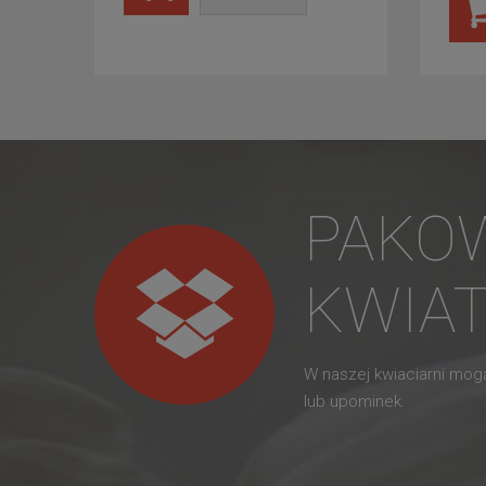
PAKO
KWIA
W naszej kwiaciarni mo
lub upominek.