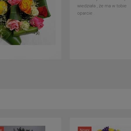
wiedziała , że ma w tobie
oparcie .
y
Nowy