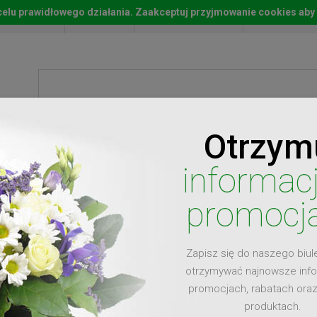
w celu prawidłowego działania. Zaakceptuj przyjmowanie cookies aby
Start
Moje konto
Lista życz
Otrzym
ty
Prezenty
Ży
informac
promocj
Zapisz się do naszego biul
dla
otrzymywać najnowsze inf
promocjach, rabatach ora
produktach.