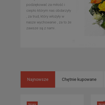
podziękować za miłość i
ciepło którym nas obdarzyły
, za trud, który włożyły w
nasze wychowanie , za to że
zawsze są z nami .
Najnowsze
Chętnie kupowane
Nowy
Now