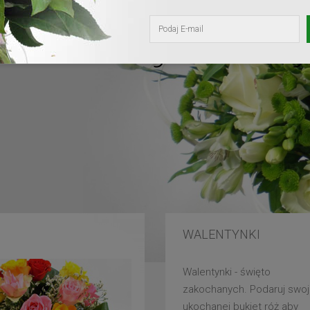
kochanej mam
WALENTYNKI
Walentynki - święto
zakochanych. Podaruj swoj
ukochanej bukiet róż aby