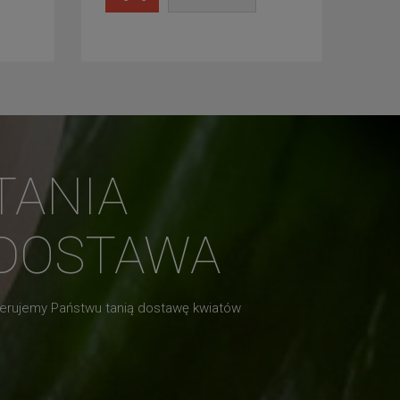
TANIA
DOSTAWA
erujemy Państwu tanią dostawę kwiatów