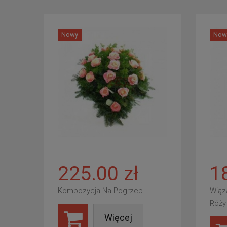
Nowy
Now
225.00 zł
1
Kompozycja Na Pogrzeb
Wiąz
Róży
Więcej