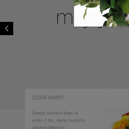
mojej u
DZIEŃ MAMY
Święto naszych Mam to
jeden z dni , kiedy możemy
naszym Mamom