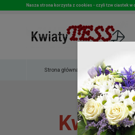
Nasza strona korzysta z cookies - czyli tzw ciastek 
Strona główna
Kwia
Kwiaty 