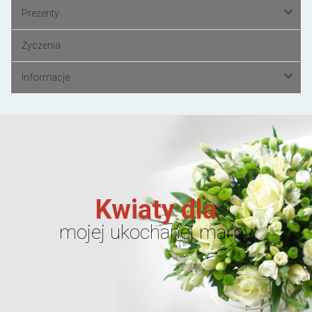
Prezenty
Życzenia
Informacje
Kwiaty dla
mojej ukochanej mamy