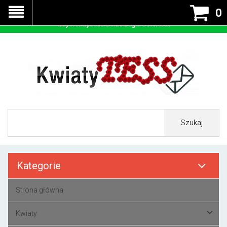
Nasza strona korzysta z cookies - czyli tzw ciastek w celu
0
prawidłowego działania. Zaakceptuj przyjmowanie cookies
aby korzystać z naszego serwisu.
Szukaj
Kategorie
Strona główna
Kwiaty