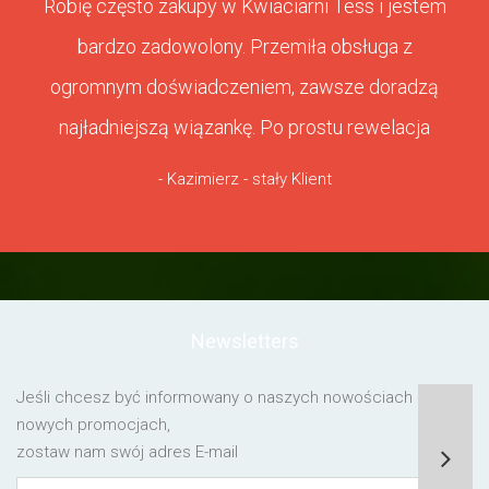
Robię często zakupy w Kwiaciarni Tess i jestem
bardzo zadowolony. Przemiła obsługa z
ogromnym doświadczeniem, zawsze doradzą
najładniejszą wiązankę. Po prostu rewelacja
- Kazimierz - stały Klient
Newsletters
Jeśli chcesz być informowany o naszych nowościach lub o
nowych promocjach,
zostaw nam swój adres E-mail