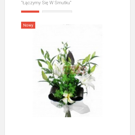
"Łączymy Się W Smutku"
Więcej
Nowy