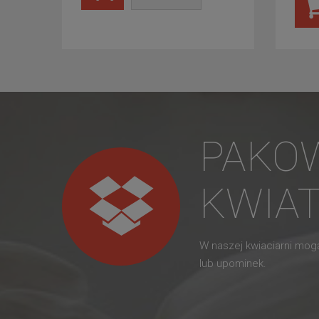
PAKO
KWIA
W naszej kwiaciarni mo
lub upominek.