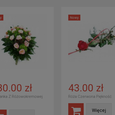
y
Nowy
80.00 zł
43.00 zł
anka Z Różowokremowej
Róża Czerwona Piękność
Więcej