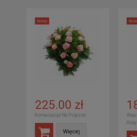
Nowy
Now
225.00 zł
1
Kompozycja Na Pogrzeb
Wiąz
Róży
Więcej