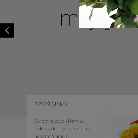
mojej u
DZIEŃ MAMY
Święto naszych Mam to
jeden z dni , kiedy możemy
naszym Mamom