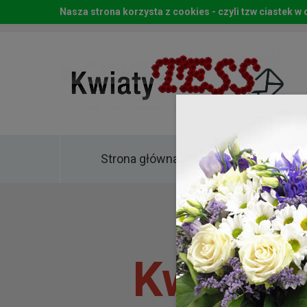
Nasza strona korzysta z cookies - czyli tzw ciastek 
Strona główna
Kwia
Kwiaty 