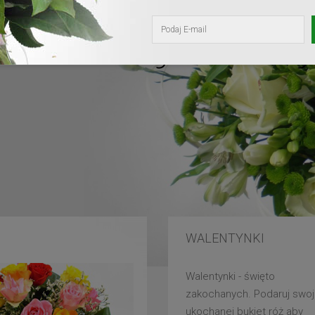
kochanej mam
WALENTYNKI
Walentynki - święto
zakochanych. Podaruj swoj
ukochanej bukiet róż aby