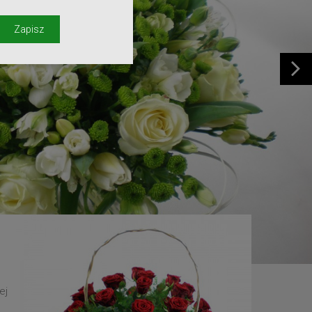
y
Zapisz
ej