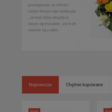
podziękować za miłość i
ciepło którym nas obdarzyły
, za trud, który włożyły w
nasze wychowanie , za to że
zawsze są z nami .
Najnowsze
Chętnie kupowane
Nowy
Now