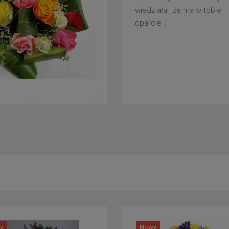
wiedziała , że ma w tobie
oparcie .
y
Nowy