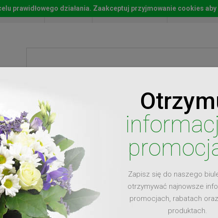
w celu prawidłowego działania. Zaakceptuj przyjmowanie cookies aby
Start
Moje konto
Lista życz
Otrzym
ty
Prezenty
Ży
informac
promocj
Zapisz się do naszego biul
dla
otrzymywać najnowsze inf
promocjach, rabatach ora
produktach.