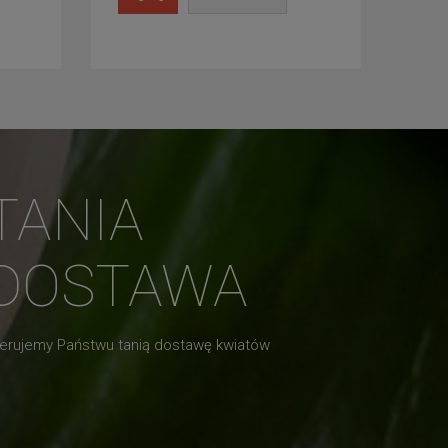
TANIA
DOSTAWA
erujemy Państwu tanią dostawę kwiatów