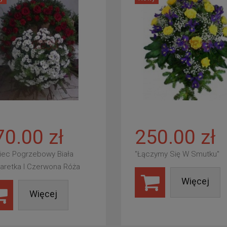
70.00 zł
250.00 zł
iec Pogrzebowy Biała
"Łączymy Się W Smutku"
aretka I Czerwona Róża
Więcej
Więcej