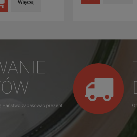
Więcej
WANIE
TÓW
gą Państwo zapakować prezent
Of