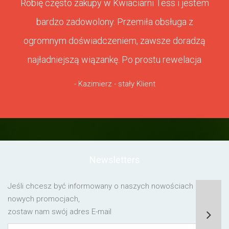
Robię często zakupy w Kwiaciarni Tess i jestem
bardzo zadowolony. Przemiła obsługa z
ogromnym doświadczeniem, zawsze doradzą
najładniejszą wiązankę. Po prostu rewelacja
- Kazimierz - stały Klient
Newsletters
Jeśli chcesz być informowany o naszych nowościach lub o
nowych promocjach,
zostaw nam swój adres E-mail