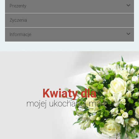
Prezenty
Życzenia
Informacje
Kwiaty dla
mojej ukochanej mamy