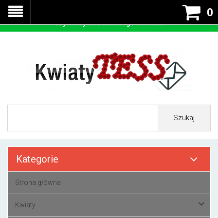
Nasza strona korzysta z cookies - czyli tzw ciastek w celu
0
prawidłowego działania. Zaakceptuj przyjmowanie cookies
aby korzystać z naszego serwisu.
Szukaj
Kategorie
Strona główna
Kwiaty