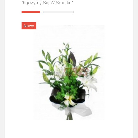
"Łączymy Się W Smutku"
Więcej
Nowy