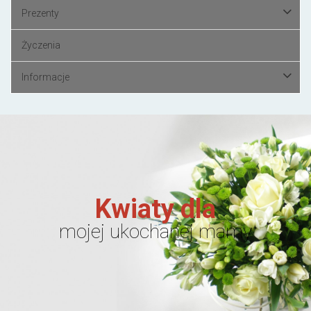
Prezenty
Życzenia
Informacje
Kwiaty dla
mojej ukochanej mamy