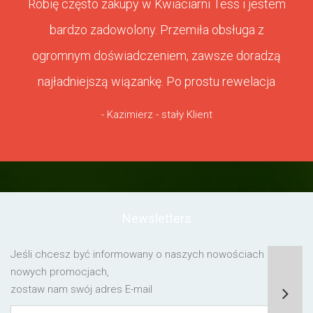
Robię często zakupy w Kwiaciarni Tess i jestem
bardzo zadowolony. Przemiła obsługa z
ogromnym doświadczeniem, zawsze doradzą
najładniejszą wiązankę. Po prostu rewelacja
- Kazimierz - stały Klient
Newsletters
Jeśli chcesz być informowany o naszych nowościach lub o
nowych promocjach,
zostaw nam swój adres E-mail