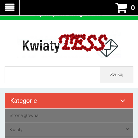
Nasza strona korzysta z cookies - czyli tzw ciastek w celu
0
prawidłowego działania. Zaakceptuj przyjmowanie cookies
aby korzystać z naszego serwisu.
Szukaj
Kategorie
Strona główna
Kwiaty