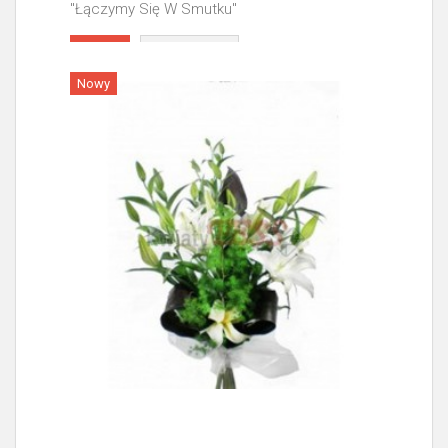
"Łączymy Się W Smutku"
Więcej
Nowy