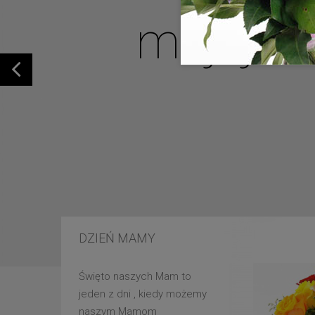
mojej u
DZIEŃ MAMY
Święto naszych Mam to
jeden z dni , kiedy możemy
naszym Mamom