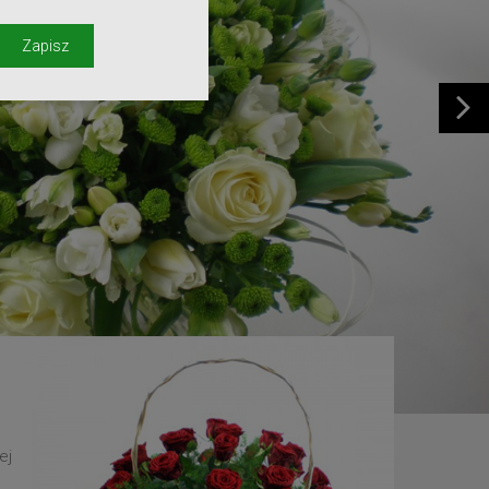
y
Zapisz
ej