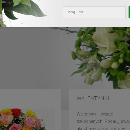
kochanej mam
WALENTYNKI
Walentynki - święto
zakochanych. Podaruj swoj
ukochanej bukiet róż aby