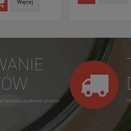
Więcej
WANIE
TÓW
gą Państwo zapakować prezent
Of