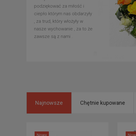
podziękować za miłość i
ciepło którym nas obdarzyły
, za trud, który włożyły w
nasze wychowanie , za to że
zawsze są z nami .
Najnowsze
Chętnie kupowane
Nowy
Now