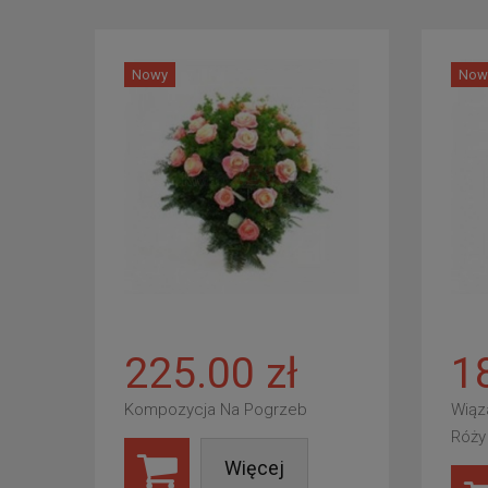
Nowy
Now
225.00 zł
1
Kompozycja Na Pogrzeb
Wiąz
Róży
Więcej