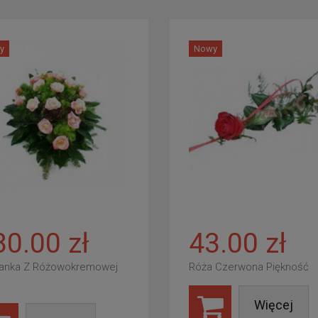
y
Nowy
80.00 zł
43.00 zł
anka Z Różowokremowej
Róża Czerwona Piękność
Więcej