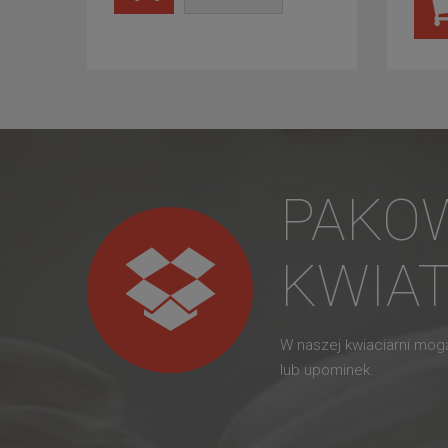
PAKO
KWIA
W naszej kwiaciarni mo
lub upominek.