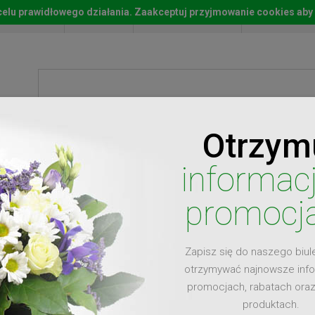
w celu prawidłowego działania. Zaakceptuj przyjmowanie cookies aby
Start
Moje konto
Lista życz
Otrzym
ty
Prezenty
Ży
informac
promocj
Zapisz się do naszego biul
dla
otrzymywać najnowsze inf
promocjach, rabatach ora
produktach.