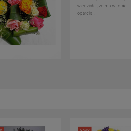
wiedziała , że ma w tobie
oparcie .
y
Nowy