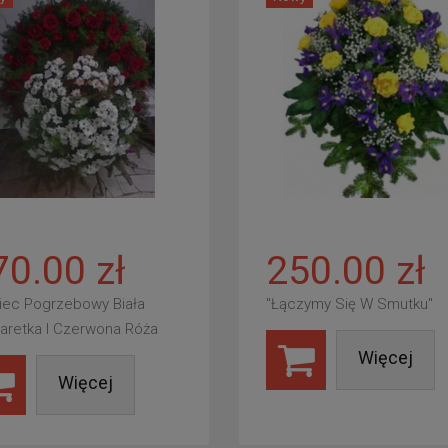
70.00 zł
250.00 zł
iec Pogrzebowy Biała
"Łączymy Się W Smutku"
aretka I Czerwona Róża
Więcej
Więcej