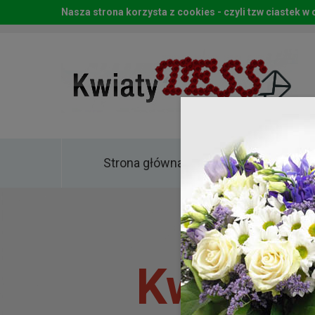
Nasza strona korzysta z cookies - czyli tzw ciastek 
Strona główna
Kwia
Kwiaty 