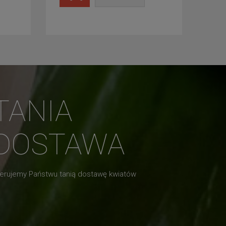
TANIA
DOSTAWA
erujemy Państwu tanią dostawę kwiatów