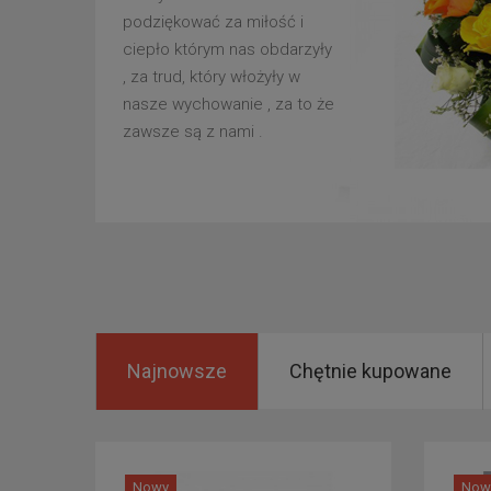
podziękować za miłość i
ciepło którym nas obdarzyły
, za trud, który włożyły w
nasze wychowanie , za to że
zawsze są z nami .
Najnowsze
Chętnie kupowane
Nowy
Now