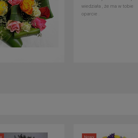
wiedziała , że ma w tobie
oparcie .
y
Nowy