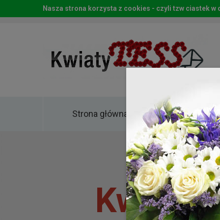
Nasza strona korzysta z cookies - czyli tzw ciastek 
Strona główna
Kwia
Kwiaty 