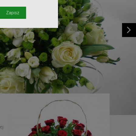
y
Zapisz
ej