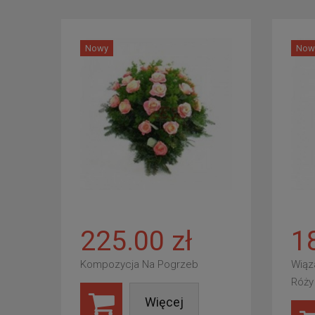
Nowy
Now
225.00 zł
1
Kompozycja Na Pogrzeb
Wiąz
Róży
Więcej