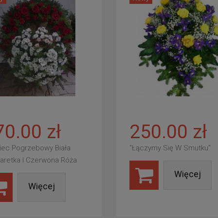
70.00 zł
250.00 zł
iec Pogrzebowy Biała
"Łączymy Się W Smutku"
aretka I Czerwona Róża
Więcej
Więcej