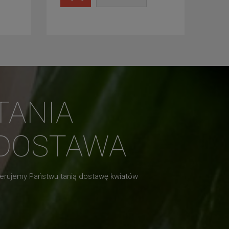
TANIA
DOSTAWA
erujemy Państwu tanią dostawę kwiatów