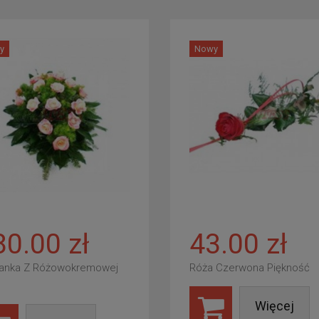
y
Nowy
80.00 zł
43.00 zł
anka Z Różowokremowej
Róża Czerwona Piękność
Więcej