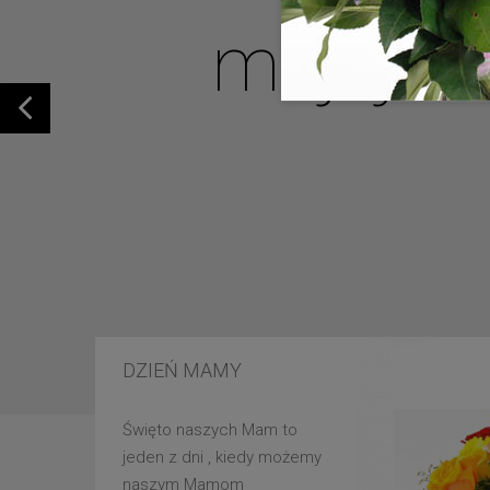
mojej u
DZIEŃ MAMY
Święto naszych Mam to
jeden z dni , kiedy możemy
naszym Mamom