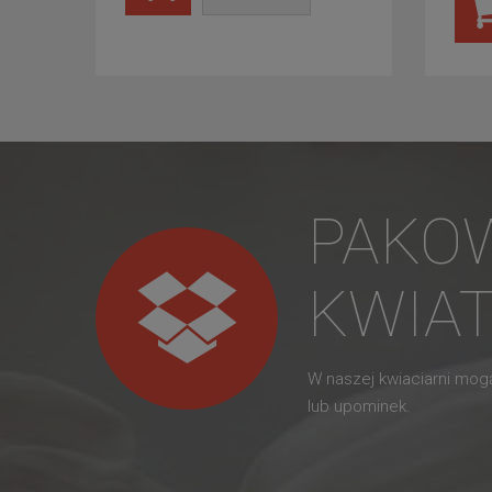
PAKO
KWIA
W naszej kwiaciarni mo
lub upominek.