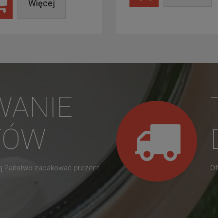
Więcej
WANIE
TÓW
gą Państwo zapakować prezent
Of