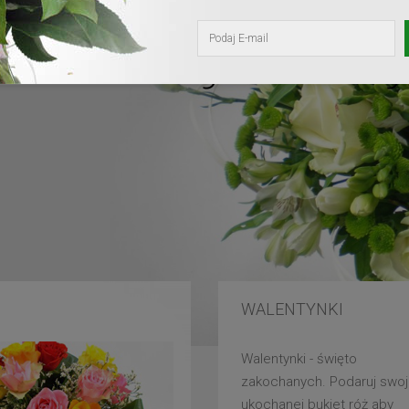
kochanej mam
WALENTYNKI
Walentynki - święto
zakochanych. Podaruj swoj
ukochanej bukiet róż aby