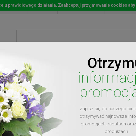
w celu prawidłowego działania. Zaakceptuj przyjmowanie cookies aby
Start
Moje konto
Lista życz
Otrzym
ty
Prezenty
Ży
informac
promocj
Zapisz się do naszego biul
dla
otrzymywać najnowsze inf
promocjach, rabatach ora
produktach.