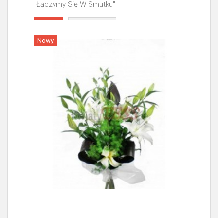
"Łączymy Się W Smutku"
Więcej
Nowy