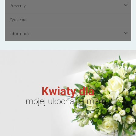
Prezenty
Życzenia
Informacje
Kwiaty dla
mojej ukochanej mamy