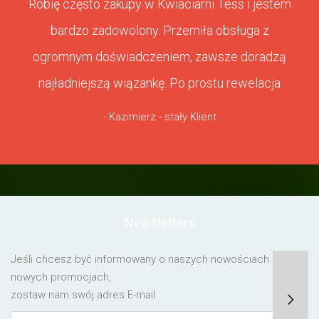
Robię często zakupy w Kwiaciarni Tess i jestem
bardzo zadowolony. Przemiła obsługa z
ogromnym doświadczeniem, zawsze doradzą
najładniejszą wiązankę. Po prostu rewelacja
- Kazimierz - stały Klient
Newsletters
Jeśli chcesz być informowany o naszych nowościach lub o
nowych promocjach,
zostaw nam swój adres E-mail