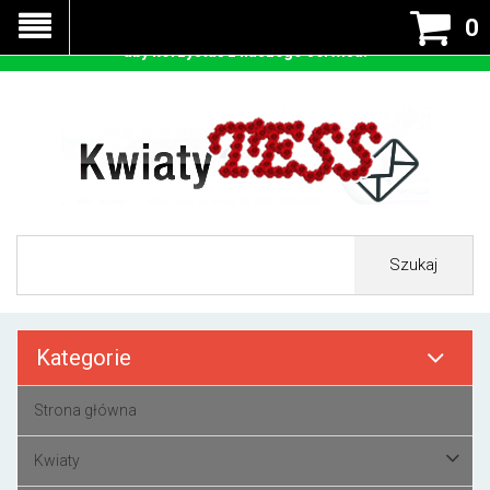
Nasza strona korzysta z cookies - czyli tzw ciastek w celu
0
prawidłowego działania. Zaakceptuj przyjmowanie cookies
aby korzystać z naszego serwisu.
Szukaj
Kategorie
Strona główna
Kwiaty