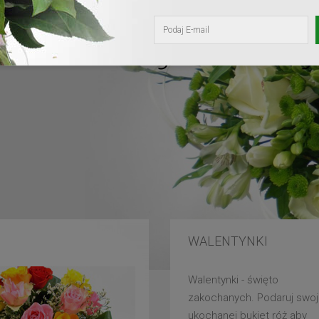
kochanej mam
WALENTYNKI
Walentynki - święto
zakochanych. Podaruj swoj
ukochanej bukiet róż aby