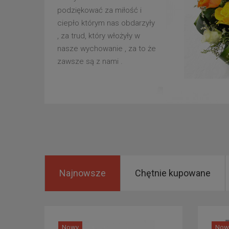
podziękować za miłość i
ciepło którym nas obdarzyły
, za trud, który włożyły w
nasze wychowanie , za to że
zawsze są z nami .
Najnowsze
Chętnie kupowane
Nowy
Now