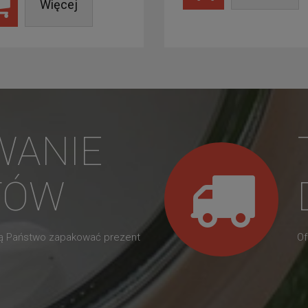
Więcej
WANIE
TÓW
gą Państwo zapakować prezent
Of