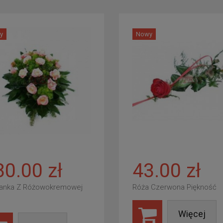
y
Nowy
80.00 zł
43.00 zł
anka Z Różowokremowej
Róża Czerwona Piękność
Więcej