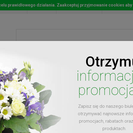
w celu prawidłowego działania. Zaakceptuj przyjmowanie cookies aby
Start
Moje konto
Lista życz
Otrzym
ty
Prezenty
Ży
informac
promocj
Zapisz się do naszego biul
dla
otrzymywać najnowsze inf
promocjach, rabatach ora
produktach.