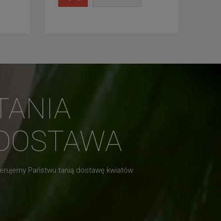
TANIA
DOSTAWA
erujemy Państwu tanią dostawę kwiatów