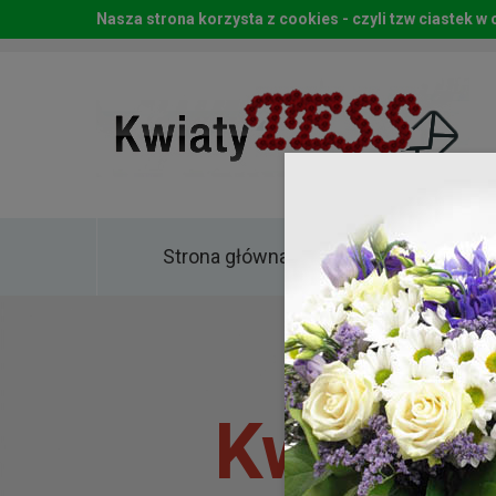
Nasza strona korzysta z cookies - czyli tzw ciastek 
Strona główna
Kwia
Kwiaty 