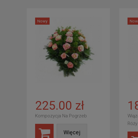
Nowy
Now
225.00 zł
1
Kompozycja Na Pogrzeb
Wiąz
Róży
Więcej