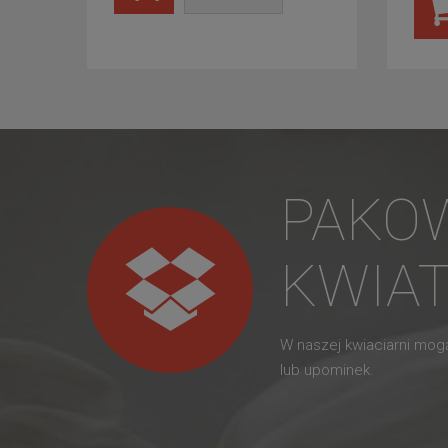
PAKO
KWIA
W naszej kwiaciarni mo
lub upominek.