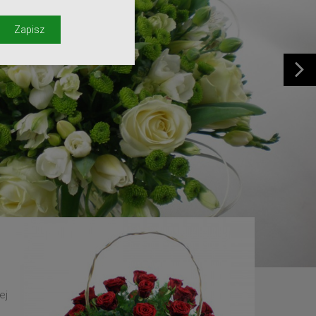
y
Zapisz
ej