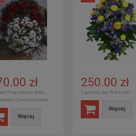
70.00 zł
250.00 zł
iec Pogrzebowy Biała
"Łączymy Się W Smutku"
aretka I Czerwona Róża
Więcej
Więcej