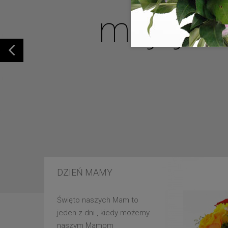
mojej u
DZIEŃ MAMY
Święto naszych Mam to
jeden z dni , kiedy możemy
naszym Mamom