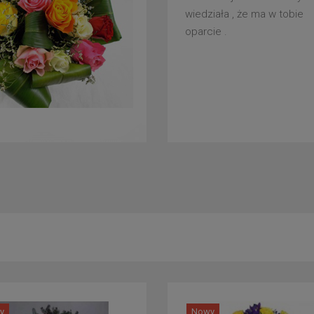
wiedziała , że ma w tobie
oparcie .
y
Nowy