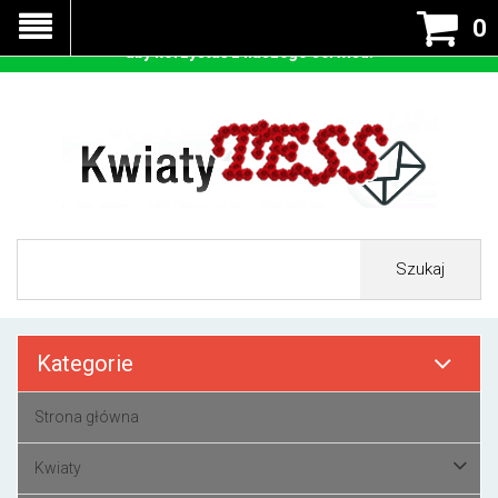
Nasza strona korzysta z cookies - czyli tzw ciastek w celu
0
prawidłowego działania. Zaakceptuj przyjmowanie cookies
aby korzystać z naszego serwisu.
Szukaj
Kategorie
Strona główna
Kwiaty