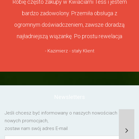
Robię często zakupy w Kwiaciarni Tess i jestem
bardzo zadowolony. Przemiła obsługa z
ogromnym doświadczeniem, zawsze doradzą
najładniejszą wiązankę. Po prostu rewelacja
- Kazimierz - stały Klient
Newsletters
Jeśli chcesz być informowany o naszych nowościach lub o
nowych promocjach,
zostaw nam swój adres E-mail