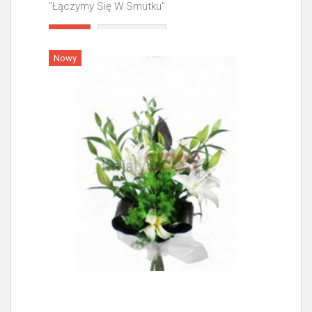
"Łączymy Się W Smutku"
Więcej
Nowy