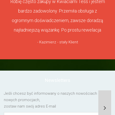
Robię często zakupy w Kwiaciarni Tess i jestem
bardzo zadowolony. Przemiła obsługa z
ogromnym doświadczeniem, zawsze doradzą
najładniejszą wiązankę. Po prostu rewelacja
- Kazimierz - stały Klient
Newsletters
Jeśli chcesz być informowany o naszych nowościach lub o
nowych promocjach,
zostaw nam swój adres E-mail