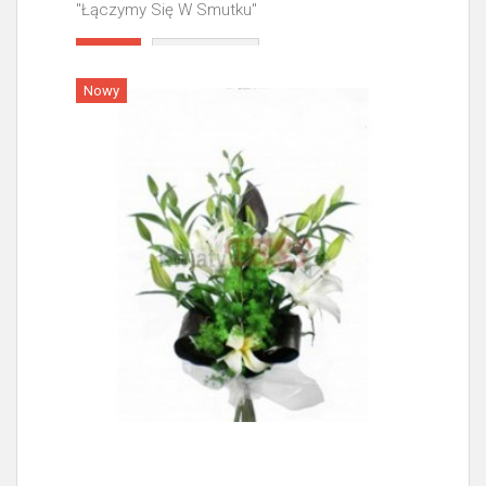
"Łączymy Się W Smutku"
Więcej
Nowy