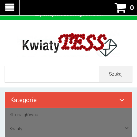
Nasza strona korzysta z cookies - czyli tzw ciastek w celu
0
prawidłowego działania. Zaakceptuj przyjmowanie cookies
aby korzystać z naszego serwisu.
Szukaj
Kategorie
Strona główna
Kwiaty