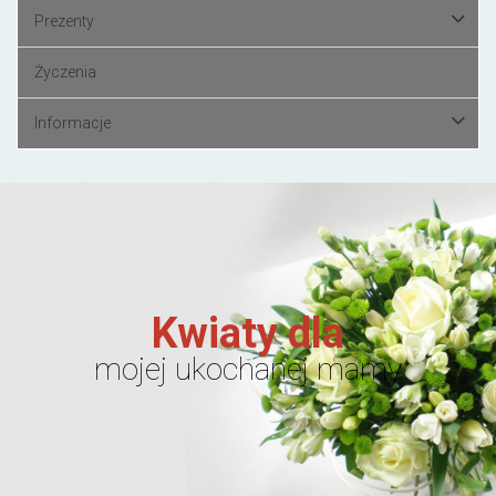
Prezenty
Życzenia
Informacje
Kwiaty dla
mojej ukochanej mamy