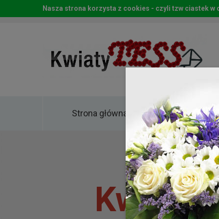
Nasza strona korzysta z cookies - czyli tzw ciastek 
Strona główna
Kwia
Kwiaty 