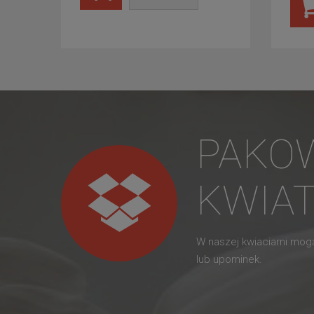
PAKO
KWIA
W naszej kwiaciarni mo
lub upominek.