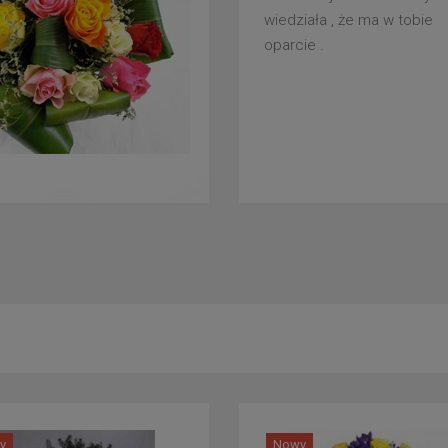
wiedziała , że ma w tobie
oparcie .
y
Nowy