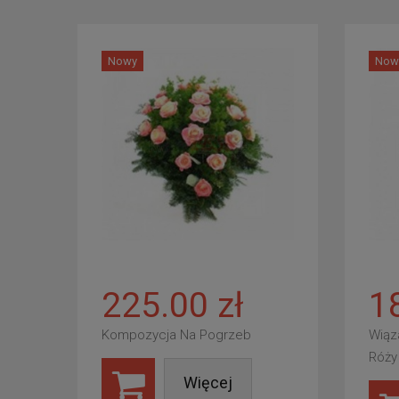
Nowy
Now
225.00 zł
1
Kompozycja Na Pogrzeb
Wiąz
Róży
Więcej