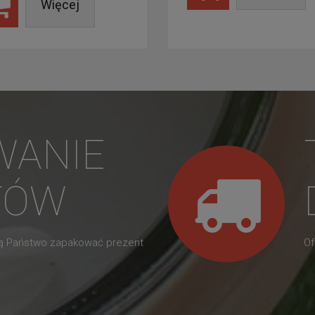
Więcej
WANIE
TÓW
gą Państwo zapakować prezent
Of