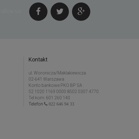
Follow us
Kontakt
ul. Woronicza/Maklakiewicza
02-641 Warszawa
Konto bankowe PKO BP SA :
52 1020 1169 0000 8502 0307 4770
Tel kom: 601 260 140
Telefon
022 646 94 33