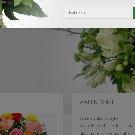
kochanej mam
WALENTYNKI
Walentynki - święto
zakochanych. Podaruj swoj
ukochanej bukiet róż aby