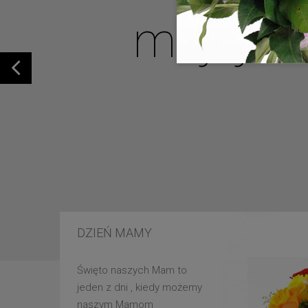
mojej u
DZIEŃ MAMY
Święto naszych Mam to
jeden z dni , kiedy możemy
naszym Mamom