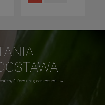
TANIA
DOSTAWA
erujemy Państwu tanią dostawę kwiatów