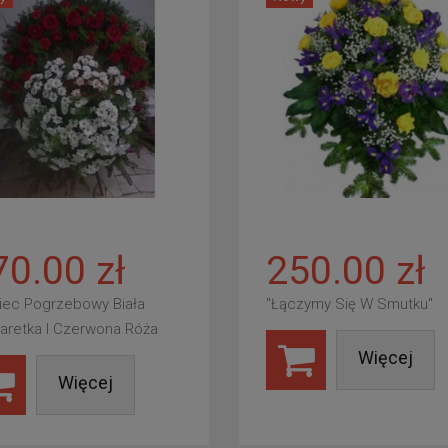
70.00 zł
250.00 zł
iec Pogrzebowy Biała
"Łączymy Się W Smutku"
aretka I Czerwona Róża
Więcej
Więcej