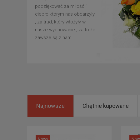
podziękować za miłość i
ciepło którym nas obdarzyły
, za trud, który włożyły w
nasze wychowanie , za to że
zawsze są z nami .
Najnowsze
Chętnie kupowane
Nowy
Now