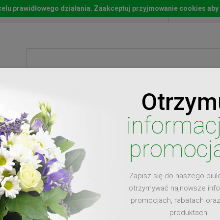
w celu prawidłowego działania. Zaakceptuj przyjmowanie cookies aby
Start
Moje konto
Lista życz
Otrzym
ty
Prezenty
Ży
informac
promocj
Zapisz się do naszego biul
dla
otrzymywać najnowsze inf
promocjach, rabatach ora
produktach.