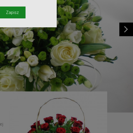
y
Zapisz
ej