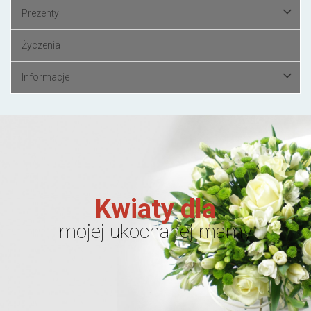
Prezenty
Życzenia
Informacje
Kwiaty dla
mojej ukochanej mamy