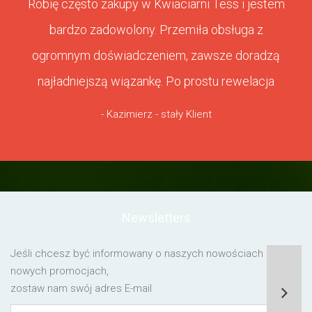
Robię często zakupy w Kwiaciarni Tess i jestem
bardzo zadowolony. Przemiła obsługa z
ogromnym doświadczeniem, zawsze doradzą
najładniejszą wiązankę. Po prostu rewelacja
- Kazimierz - stały Klient
Newsletters
Jeśli chcesz być informowany o naszych nowościach lub o
nowych promocjach,
zostaw nam swój adres E-mail