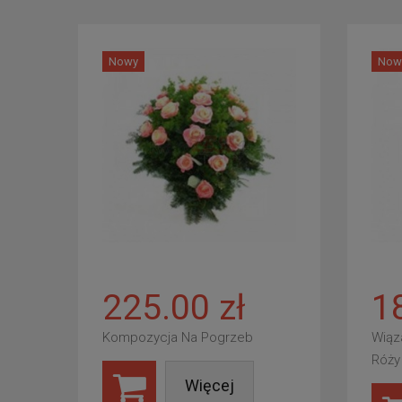
Nowy
Now
225.00 zł
1
Kompozycja Na Pogrzeb
Wiąz
Róży
Więcej