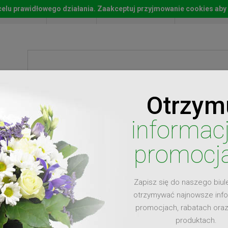
w celu prawidłowego działania. Zaakceptuj przyjmowanie cookies aby
Start
Moje konto
Lista życz
Otrzym
ty
Prezenty
Ży
informac
promocj
Zapisz się do naszego biul
dla
otrzymywać najnowsze inf
promocjach, rabatach ora
produktach.