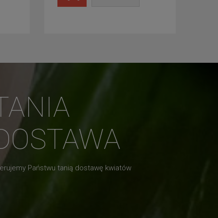
TANIA
DOSTAWA
erujemy Państwu tanią dostawę kwiatów