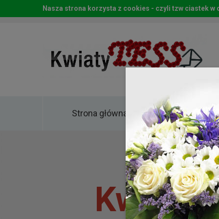
Nasza strona korzysta z cookies - czyli tzw ciastek 
Strona główna
Kwia
Kwiaty 