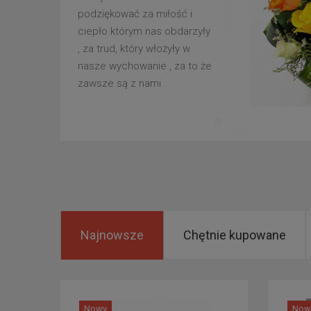
podziękować za miłość i
ciepło którym nas obdarzyły
, za trud, który włożyły w
nasze wychowanie , za to że
zawsze są z nami .
Najnowsze
Chętnie kupowane
Nowy
Now