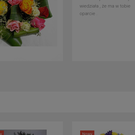
wiedziała , że ma w tobie
oparcie .
y
Nowy