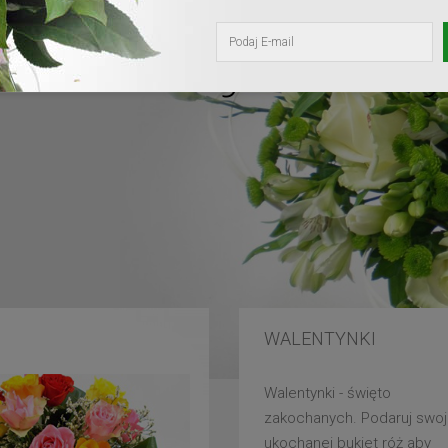
kochanej mam
WALENTYNKI
Walentynki - święto
zakochanych. Podaruj swoj
ukochanej bukiet róż aby