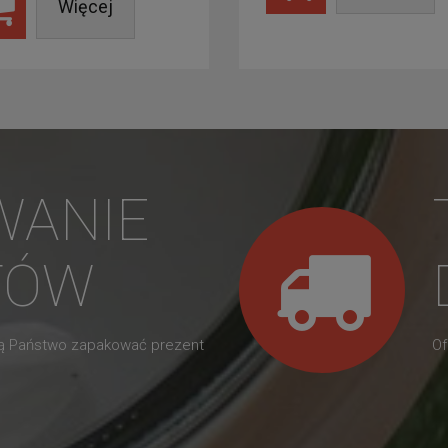
Więcej
WANIE
TÓW
gą Państwo zapakować prezent
Of