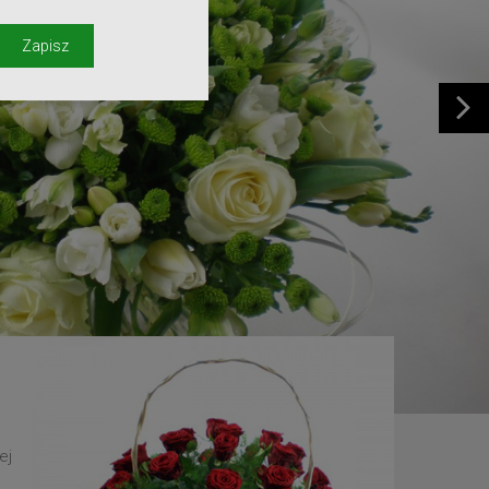
y
Zapisz
ej