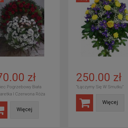
70.00 zł
250.00 zł
iec Pogrzebowy Biała
"Łączymy Się W Smutku"
aretka I Czerwona Róża
Więcej
Więcej