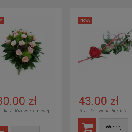
y
Nowy
80.00 zł
43.00 zł
anka Z Różowokremowej
Róża Czerwona Piękność
Więcej