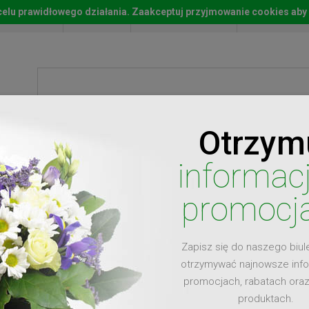
w celu prawidłowego działania. Zaakceptuj przyjmowanie cookies aby
Start
Moje konto
Lista życz
Otrzym
ty
Prezenty
Ży
informac
promocj
Zapisz się do naszego biul
dla
otrzymywać najnowsze inf
promocjach, rabatach ora
produktach.