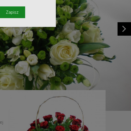
y
Zapisz
ej