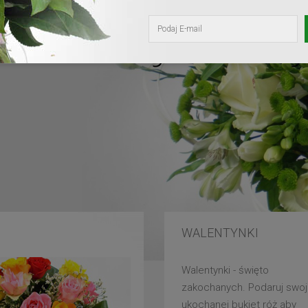
kochanej mam
WALENTYNKI
Walentynki - święto
zakochanych. Podaruj swoj
ukochanej bukiet róż aby