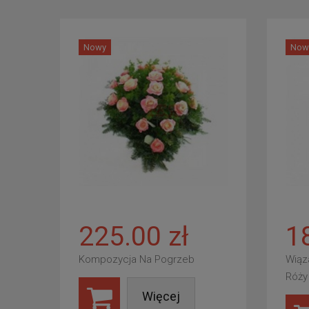
Nowy
Now
225.00 zł
1
Kompozycja Na Pogrzeb
Wiąz
Róży
Więcej