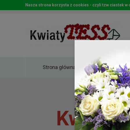
Nasza strona korzysta z cookies - czyli tzw ciastek 
Strona główna
Kwia
Kwiaty 