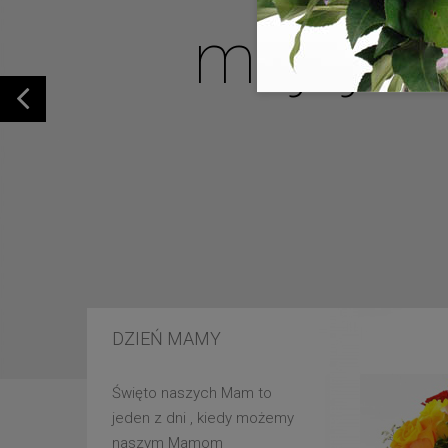
mojej u
DZIEŃ MAMY
Święto naszych Mam to
jeden z dni , kiedy możemy
naszym Mamom