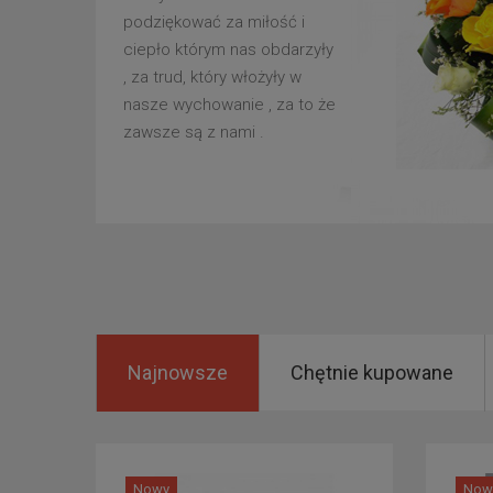
podziękować za miłość i
ciepło którym nas obdarzyły
, za trud, który włożyły w
nasze wychowanie , za to że
zawsze są z nami .
Najnowsze
Chętnie kupowane
Nowy
Now