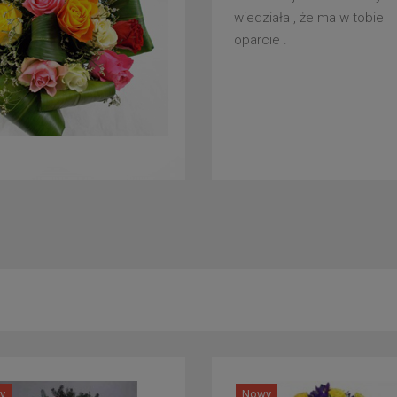
wiedziała , że ma w tobie
oparcie .
y
Nowy