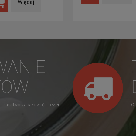
Więcej
WANIE
TÓW
gą Państwo zapakować prezent
Of