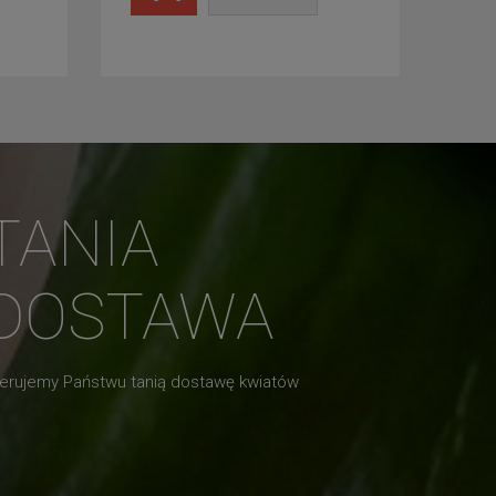
TANIA
DOSTAWA
erujemy Państwu tanią dostawę kwiatów