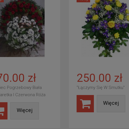
70.00 zł
250.00 zł
iec Pogrzebowy Biała
"Łączymy Się W Smutku"
aretka I Czerwona Róża
Więcej
Więcej