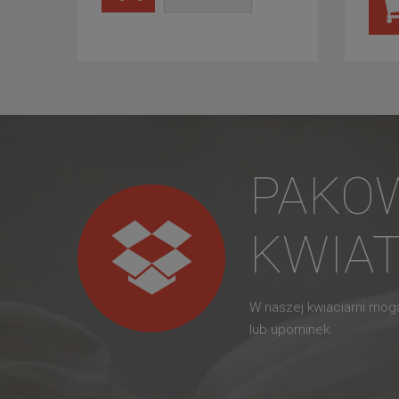
PAKO
KWIA
W naszej kwiaciarni mo
lub upominek.