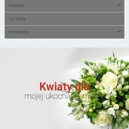
Prezenty
Życzenia
Informacje
Kwiaty dla
mojej ukochanej mamy