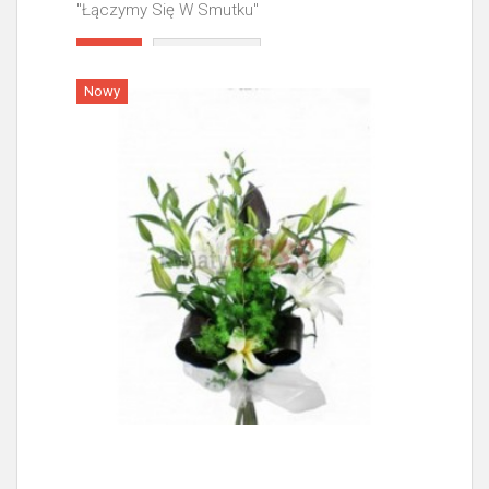
"Łączymy Się W Smutku"
Więcej
Nowy