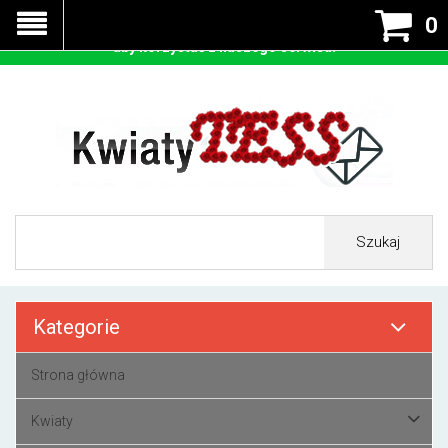
Nasza strona korzysta z cookies - czyli tzw ciastek w celu
0
prawidłowego działania. Zaakceptuj przyjmowanie cookies
aby korzystać z naszego serwisu.
Szukaj
Kategorie
Strona główna
Kwiaty